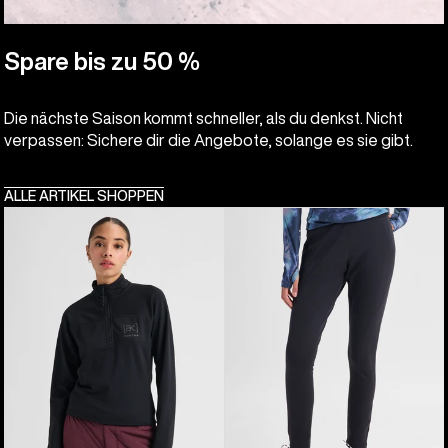
Spare bis zu 50 %
Die nächste Saison kommt schneller, als du denkst. Nicht
verpassen: Sichere dir die Angebote, solange es sie gibt.
ALLE ARTIKEL SHOPPEN
Burton
Burton
[ak]®
[ak]®
Helium
Baker
Grid
Stretch-
Fleece
Fleecehose
mit
für
Viertelreißverschluss
Damen
für
Damen