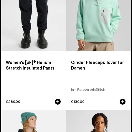
Hose
für
Damen
Women's [ak]® Helium
Cinder Fleecepullover für
Stretch Insulated Pants
Damen
In 4 Farben erhältlich
€280,00
€130,00
Burton
Burton
Minxy
Crown
Hi-
wetterfester