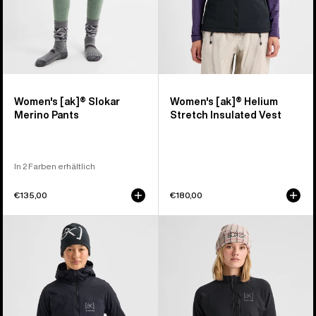
Women's [ak]® Slokar
Women's [ak]® Helium
Merino Pants
Stretch Insulated Vest
In 2 Farben erhältlich
€135,00
€180,00
Burton
Burton
[ak]®
[ak]®
Helium
Baker
Stretch
Stretch-
Insulated
Fleece
Jacke
mit