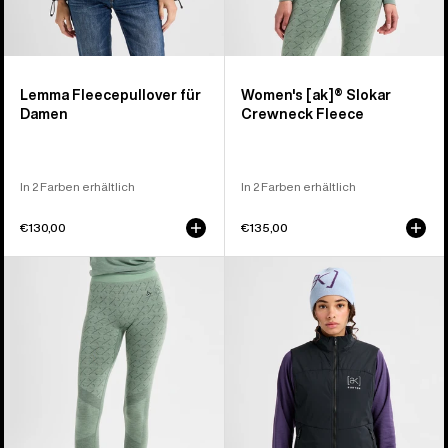
Lemma Fleecepullover für
Women's [ak]® Slokar
Damen
Crewneck Fleece
In 2 Farben erhältlich
In 2 Farben erhältlich
€130,00
€135,00
Burton
Burton
[ak]®
[ak]®
Slokar
Helium
Merino
Stretch
Hose
Insulated
für
Weste
Damen
für
Damen