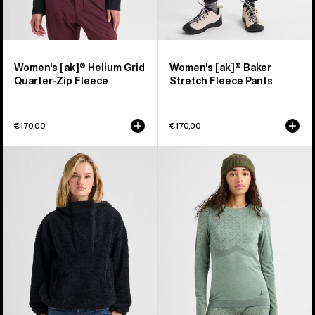
Women's [ak]® Helium Grid
Women's [ak]® Baker
Quarter-Zip Fleece
Stretch Fleece Pants
€170,00
€170,00
Burton
Burton
Lemma
[ak]®
Fleecepullover
Slokar
für
Crewneck
Damen
Fleece
für
Damen