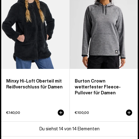
Loft
Fleece-
Fleeceoberteil
Pullover
mit
für
durchgehendem
Damen
Reißverschluss
für
Damen
Minxy Hi-Loft Oberteil mit
Burton Crown
Reißverschluss für Damen
wetterfester Fleece-
Pullover für Damen
€140,00
€100,00
Du siehst 14 von 14 Elementen