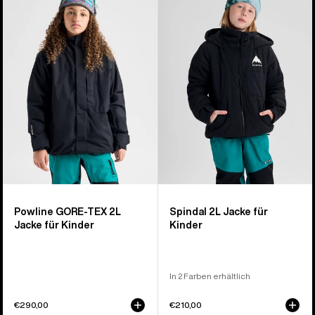
Powline
Spindal
GORE-
2L
TEX
Jacke
2L
für
Jacke
Kinder
für
Kinder
Powline GORE-TEX 2L
Spindal 2L Jacke für
Jacke für Kinder
Kinder
In 2 Farben erhältlich
€290,00
€210,00