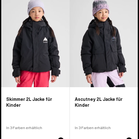
von
Skimmer
Ascutney
8
Jacke
2L
Produkten
für
Jacke
Kinder
für
Kinder
Skimmer 2L Jacke für
Ascutney 2L Jacke für
Kinder
Kinder
In 3 Farben erhältlich
In 3 Farben erhältlich