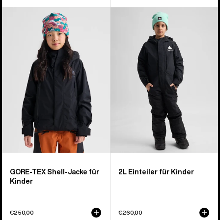
Burton
Burton
GORE-
2L
TEX
Overall
Shell-
für
Jacke
Kinder
für
Kinder
GORE‑TEX Shell-Jacke für
2L Einteiler für Kinder
Kinder
€250,00
€260,00