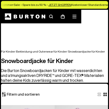
Sommer-Sale – Spare bis zu 50 % –
JETZT SHOPPEN
Kostenloser Standardversan
Suchen
Menü
Warenkorb
Für Kinder
Bekleidung und Outerwear für Kinder
Snowboardjacke für Kinder
Snowboardjacke für Kinder
Die Burton Snowboardjacken für Kinder mit wasserdichten
und atmungsaktiven DRYRIDE™ und GORE-TEX® Materialien
halten deine Kids zuverlässig warm und trocken.
Filtern und sortieren
8
Burton
Burton