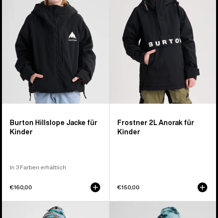
für
Anorak
Kinder
für
Kinder
Burton Hillslope Jacke für
Frostner 2L Anorak für
Kinder
Kinder
In 3 Farben erhältlich
€160,00
€150,00
Burton
Burton