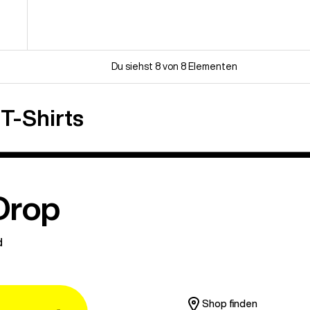
Du siehst 8 von 8 Elementen
 T-Shirts
Drop
d
Shop finden