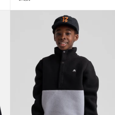
Burton
Cinder
Fleeceanorak
für
Kinder