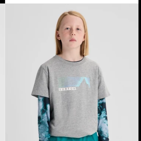
Burton
Elmore
T-
Shirt
für
Kinder