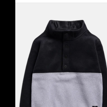
Burton
Cinder
Fleeceanorak
für
Kleinkinder