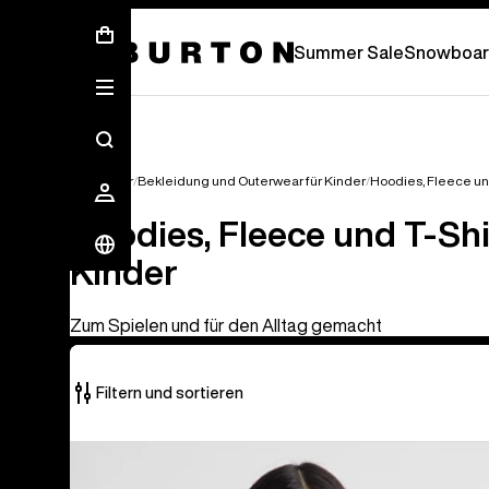
Sommer-Sale – Spare bis zu 50 % –
JETZ
Summer Sale
Snowboar
Für Kinder
Bekleidung und Outerwear für Kinder
Hoodies, Fleece und
Hoodies, Fleece und T-Shi
Kinder
Zum Spielen und für den Alltag gemacht
Filtern und sortieren
8
Burton
von
Classic