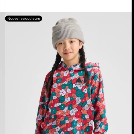
Burton
Nouvelles couleurs
Oak
Hoodie
für
Kinder