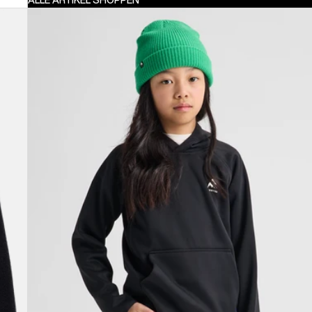
Burton
Crown
wetterfester
Fleece-
Pullover
für
Kinder