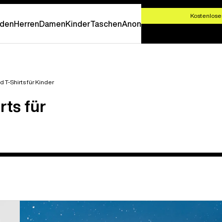
T SHOPPEN
Kostenlose
den
Herren
Damen
Kinder
Taschen
Anon
 T-Shirts für Kinder
rts für