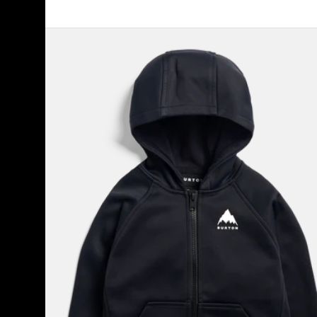
Burton
Crown
Wetterfestes
Full-
Zip-
Fleece
für
Kleinkinder