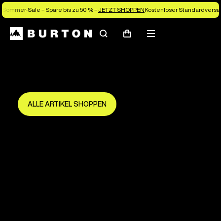
Sommer-Sale – Spare bis zu 50 % –
JETZT SHOPPEN
Kostenloser Standardversan
Suchen
Menü
Warenkorb
Spare bis zu 50 %
Die neue Saison beginnt hier.
Sei früh dabei und mach das Beste draus.
ALLE ARTIKEL SHOPPEN