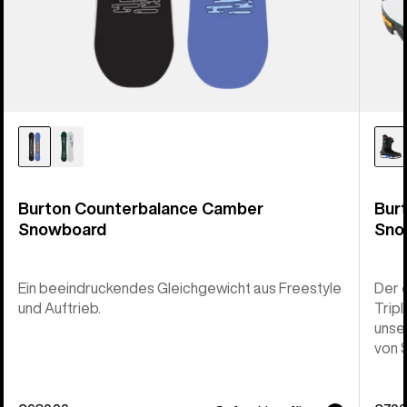
Burton Counterbalance Camber
Bur
Snowboard
Sno
Ein beeindruckendes Gleichgewicht aus Freestyle
Der 
und Auftrieb.
Trip
unse
von 