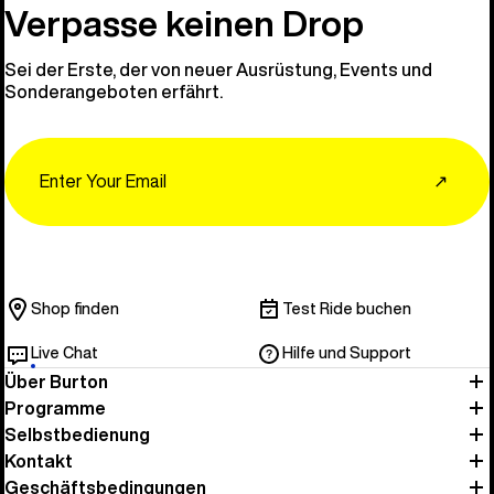
Entdecken 
Verpasse keinen Drop
Sei der Erste, der von neuer Ausrüstung, Events und
Sonderangeboten erfährt.
Email
↗
Shop finden
Test Ride buchen
Live Chat
Hilfe und Support
Über Burton
Programme
Selbstbedienung
Kontakt
Geschäftsbedingungen