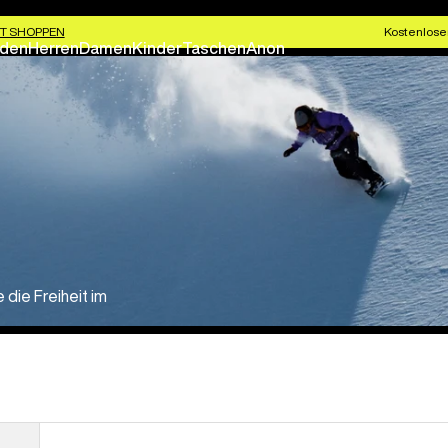
T SHOPPEN
Kostenlose
den
Herren
Damen
Kinder
Taschen
Anon
 die Freiheit im