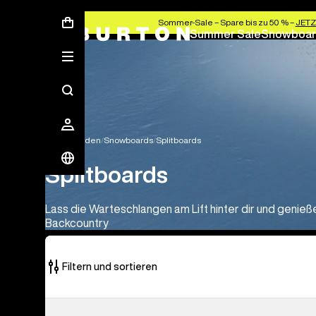
Sommer-Sale – Spare bis zu 50 % –
JETZ
Summer Sale
Snowboar
Snowboarden
Snowboards
Splitboards
Splitboards
Lass die Warteschlangen am Lift hinter dir und genieße
Backcountry
Filtern und sortieren
1
Burton