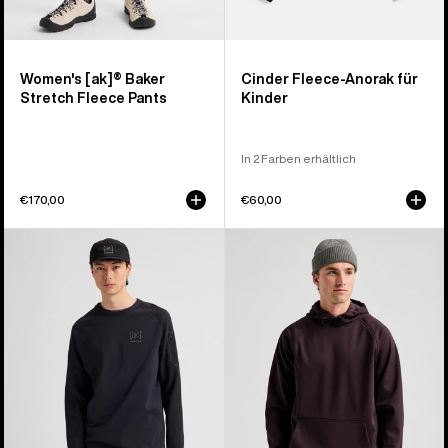
Women's [ak]® Baker
Cinder Fleece-Anorak für
Stretch Fleece Pants
Kinder
In 2 Farben erhältlich
€170,00
€60,00
Burton
Burton
[ak]®
Crown
Baker
wetterfester
Stretch
Fleece-
Crewneck
Pullover
Fleece
für
für
Herren
Herren