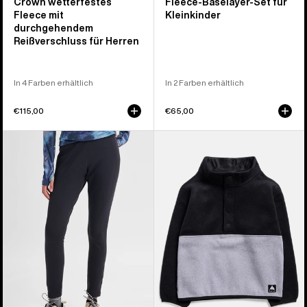
Crown wetterfestes
Fleece-Baselayer-Set für
Fleece mit
Kleinkinder
durchgehendem
Reißverschluss für Herren
In 4 Farben erhältlich
In 2 Farben erhältlich
€115,00
€65,00
Burton
Burton
[ak]®
Cinder
Baker
Fleeceanorak
Stretch-
für
Fleecehose
Kleinkinder
für
Damen