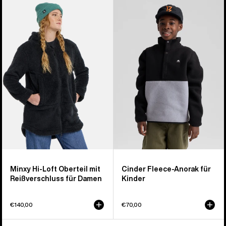
Burton
Burton
Minxy
Cinder
Hi-
Fleeceanorak
Loft
für
Fleeceoberteil
Kinder
mit
durchgehendem
Reißverschluss
für
Damen
Minxy Hi-Loft Oberteil mit
Cinder Fleece-Anorak für
Reißverschluss für Damen
Kinder
€140,00
€70,00