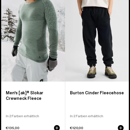
von
[ak]®
Cinder
25
Slokar
Fleecehose
Produkten
Crewneck
Fleece
für
Herren
Men's [ak]® Slokar
Burton Cinder Fleecehose
Crewneck Fleece
In 2 Farben erhältlich
In 2 Farben erhältlich
€135,00
€120,00