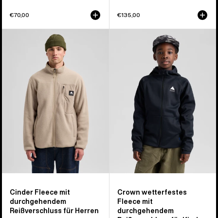
€70,00
€135,00
Burton
Burton
Cinder
Crown
Fleeceoberteil
wetterfeste
mit
Fleecejacke
durchgehendem
mit
Reißverschluss
durchgehendem
für
Reißverschluss
Herren
für
Kinder
Cinder Fleece mit
Crown wetterfestes
durchgehendem
Fleece mit
Reißverschluss für Herren
durchgehendem