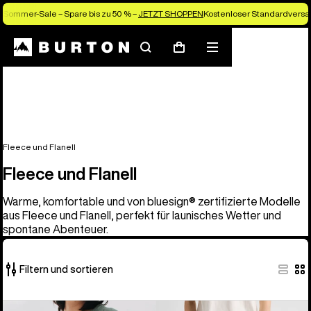
Sommer-Sale – Spare bis zu 50 % –
JETZT SHOPPEN
Kostenloser Standardversan
Suchen
Menü
Warenkorb
Fleece und Flanell
Fleece und Flanell
Warme, komfortable und von bluesign® zertifizierte Modelle
aus Fleece und Flanell, perfekt für launisches Wetter und
spontane Abenteuer.
Filtern und sortieren
25
Burton
Burton