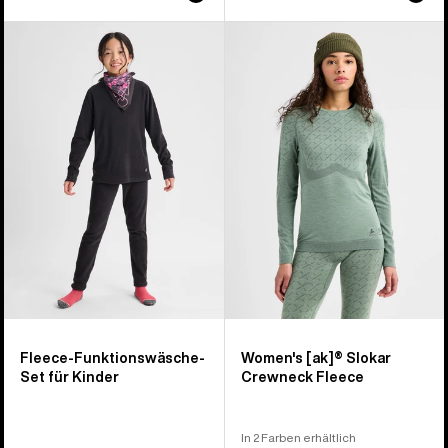
Burton
Burton
Fleece-
[ak]®
Funktionswäsche-
Slokar
Set
Crewneck
für
Fleece
Kinder
für
Damen
Fleece-Funktionswäsche-
Women's [ak]® Slokar
Set für Kinder
Crewneck Fleece
In 2 Farben erhältlich