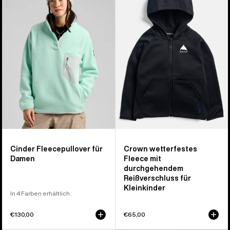
Fleecepullover
Wetterfestes
für
Full-
Damen
Zip-
Fleece
für
Kleinkinder
Cinder Fleecepullover für
Crown wetterfestes
Damen
Fleece mit
durchgehendem
Reißverschluss für
Kleinkinder
In 4 Farben erhältlich
€130,00
€65,00