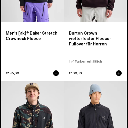
Men's [ak]® Baker Stretch
Burton Crown
Crewneck Fleece
wetterfester Fleece-
Pullover für Herren
In 4 Farben erhältlich
€195,00
€100,00
Burton
Burton
Cinder
[ak]®
Fleecepullover
Baker
für
Stretch-
Herren
Fleece
mit
durchgehendem