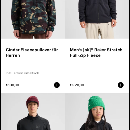
Reißverschluss
für
Herren
Cinder Fleecepullover für
Men's [ak]® Baker Stretch
Herren
Full-Zip Fleece
In 5 Farben erhältlich
€130,00
€220,00
Burton
Burton
[ak]®
Crown
Helium
wetterfester
Grid
Fleece-
Fleece
Pullover