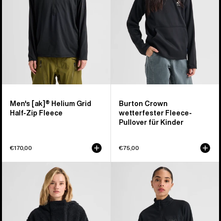
mit
für
halbem
Kinder
Reißverschluss
für
Herren
Men's [ak]® Helium Grid
Burton Crown
Half-Zip Fleece
wetterfester Fleece-
Pullover für Kinder
€170,00
€75,00
Burton
Burton
Lemma
[ak]®
Fleecepullover
Helium
für
Grid
Damen
Fleece