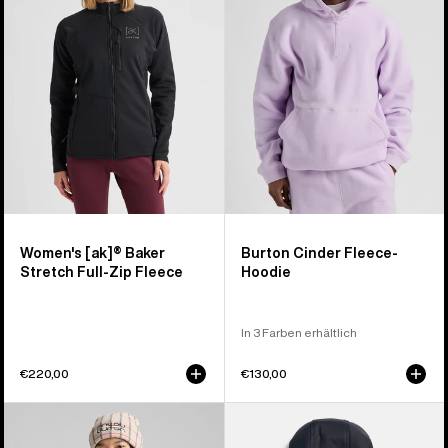
Stretch-
Hoodie
Fleece
mit
durchgehendem
Reißverschluss
für
Damen
Women's [ak]® Baker
Burton Cinder Fleece-
Stretch Full-Zip Fleece
Hoodie
In 3 Farben erhältlich
€220,00
€130,00
Burton
Burton
Cinder
Crown