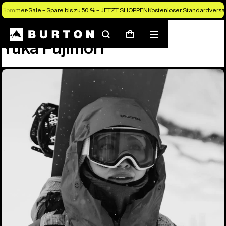
Sommer-Sale – Spare bis zu 50 % –
JETZT SHOPPEN
Kostenloser Standardversan
Team
Yuka Fujimori
Suchen
Menü
Warenkorb
Yuka Fujimori