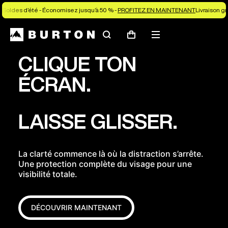
Soldes d’été - Économisez jusqu’à 50 % -
PROFITEZ EN MAINTENANT
Livraison g
Rechercher
Menu
Panier
CLIQUE TON
ÉCRAN.
LAISSE GLISSER.
La clarté commence là où la distraction s’arrête.
Une protection complète du visage pour une
visibilité totale.
DÉCOUVRIR MAINTENANT