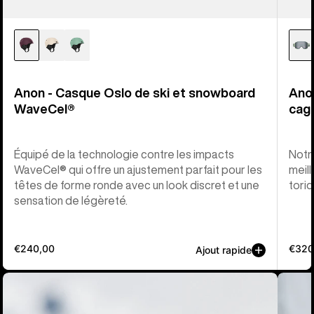
Anon - Casque Oslo de ski et snowboard
Ano
WaveCel®
cag
Équipé de la technologie contre les impacts
Notr
WaveCel® qui offre un ajustement parfait pour les
meill
têtes de forme ronde avec un look discret et une
tori
sensation de légèreté.
€240,00
€320
Ajout rapide