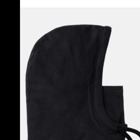
Burton
-
Capuche
Burke