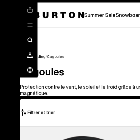
Soldes d’été - Économisez jusqu’à 50 % 
Summer Sale
Snowboar
Snowboarding
Cagoules
Cagoules
Protection contre le vent, le soleil et le froid grâce à
magnétique.
Filtrer et trier
20 produits
Anon
sur
-