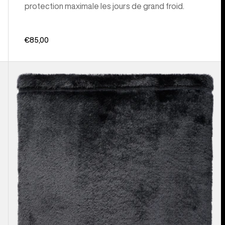
protection maximale les jours de grand froid.
€85,00
Burton
-
Cache-
cou
Cora