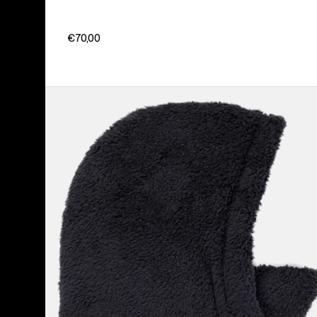
€70,00
Burton
-
Capuche
Lynx