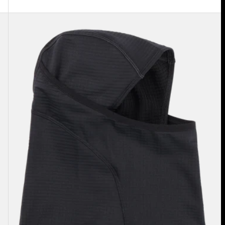
Burton
[ak]®
-
Balaclava
2.0