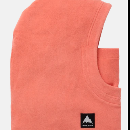
Capuche
Burke
enfant