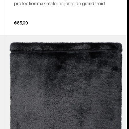
protection maximale les jours de grand froid.
€85,00
Burton
-
Cache-
cou
Cora