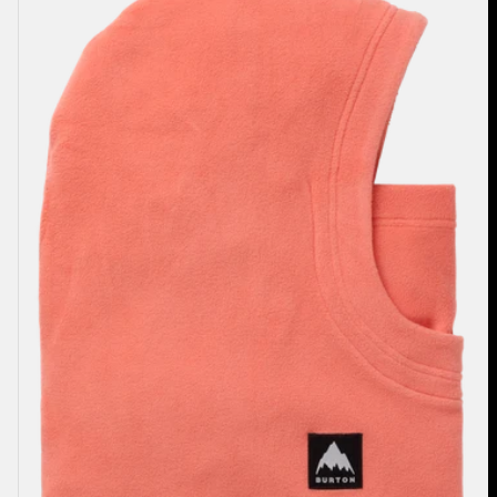
Capuche
Burke
enfant