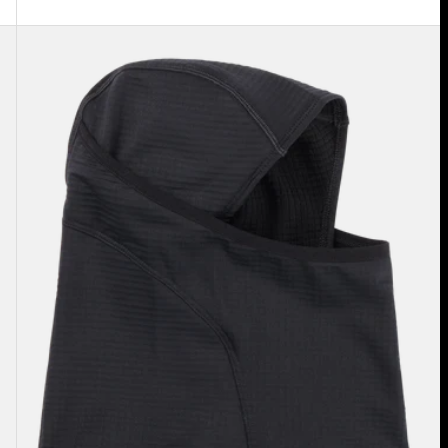
Burton
[ak]®
-
Balaclava
2.0