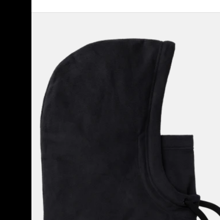
Burton
-
Capuche
Burke