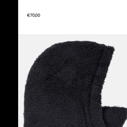
€70,00
Burton
-
Capuche
Lynx