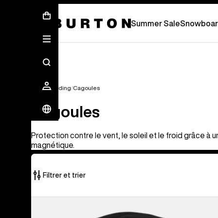
Soldes d’été - Économisez jusqu’à 50 % 
Summer Sale
Snowboar
Snowboarding
Cagoules
Cagoules
Protection contre le vent, le soleil et le froid grâce à
magnétique.
Filtrer et trier
20 produits
Anon
sur
-