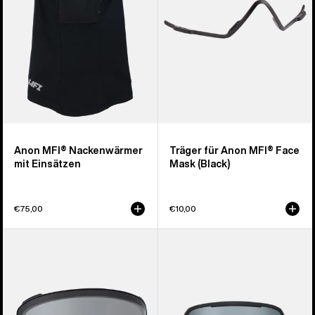
Mask
(Black)
Anon MFI® Nackenwärmer
Träger für Anon MFI® Face
mit Einsätzen
Mask (Black)
€75,00
€10,00
Anon
Anon
M4
Nesa
Brillenglas
S
(torisch)
Brille