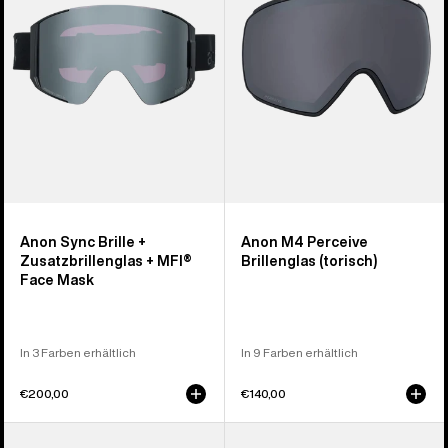
Zusatzbrillenglas
(torisch)
+
MFI®
Face
Mask
Anon Sync Brille +
Anon M4 Perceive
Zusatzbrillenglas + MFI®
Brillenglas (torisch)
Face Mask
In 3 Farben erhältlich
In 9 Farben erhältlich
€200,00
€140,00
Anon
Anon