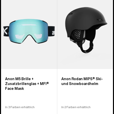
M5
Rodan
Brille
MIPS®
+
Ski-
Zusatzbrillenglas
und
+
Snowboardhelm
MFI®
Face
Mask
Anon M5 Brille +
Anon Rodan MIPS® Ski-
Zusatzbrillenglas + MFI®
und Snowboardhelm
Face Mask
In 3 Farben erhältlich
In 2 Farben erhältlich