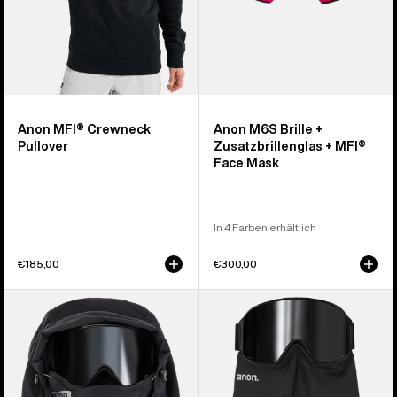
Mask
Anon MFI® Crewneck
Anon M6S Brille +
Pullover
Zusatzbrillenglas + MFI®
Face Mask
In 4 Farben erhältlich
€185,00
€300,00
Anon
Anon
MFI®
MFI®
Helm-
Mittelschwerer
Kapuze
Nackenwärmer
aus