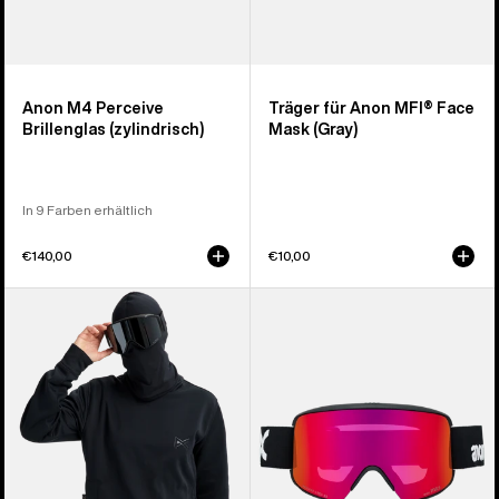
Anon M4 Perceive
Träger für Anon MFI® Face
Brillenglas (zylindrisch)
Mask (Gray)
In 9 Farben erhältlich
€140,00
€10,00
Anon
Anon
MFI®
M6S
Crewneck
Brille
Pullover
+
Zusatzbrillenglas
+
MFI®
Face