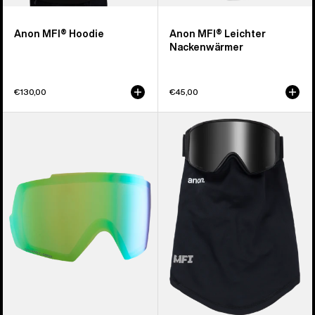
Anon MFI® Hoodie
Anon MFI® Leichter
Nackenwärmer
€130,00
€45,00
Anon
Anon
M5
MFI®
Perceive
Mesh-
Brillenglas
Nackenwärmer