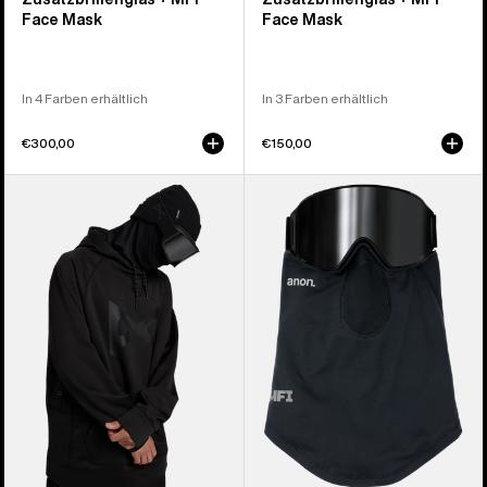
Face Mask
Face Mask
In 4 Farben erhältlich
In 3 Farben erhältlich
€300,00
€150,00
Anon
Anon
MFI®
MFI®
Hoodie
Leichter
Nackenwärmer