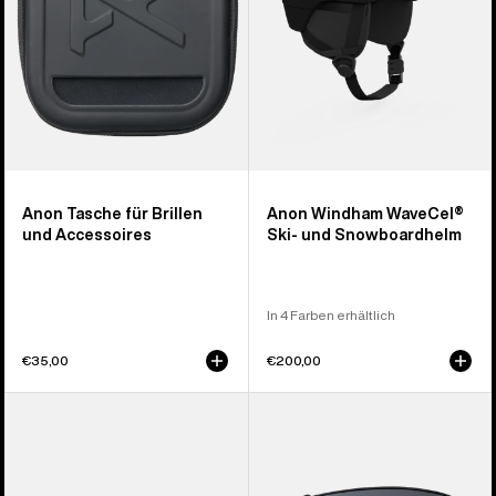
Anon Tasche für Brillen
Anon Windham WaveCel®
und Accessoires
Ski- und Snowboardhelm
In 4 Farben erhältlich
€35,00
€200,00
Anon
Anon
Sync
M4
Brille
Perceive
+
Brillenglas