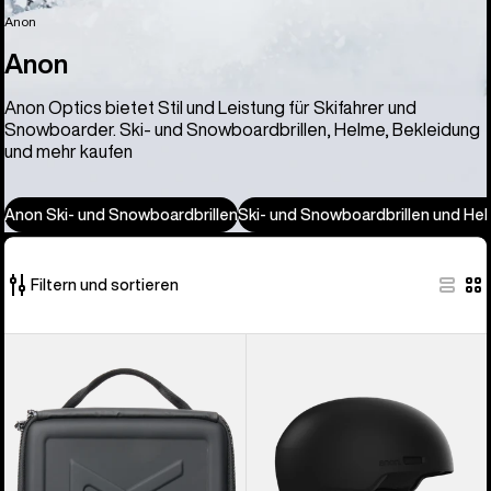
Anon
Anon
Anon Optics bietet Stil und Leistung für Skifahrer und
Snowboarder. Ski- und Snowboardbrillen, Helme, Bekleidung
und mehr kaufen
Anon Ski- und Snowboardbrillen
Ski- und Snowboardbrillen und Hel
Filtern und sortieren
86
Anon
Anon
von
Tasche
Windham
86
für
WaveCel®
Produkten
Brillen
Ski-
und
und
Accessoires
Snowboardhelm