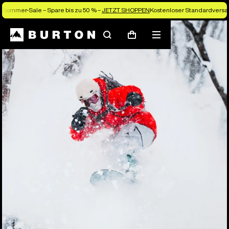
Sommer-Sale – Spare bis zu 50 % –
JETZT SHOPPEN
Kostenloser Standardversan
Suchen
Menü
Warenkorb