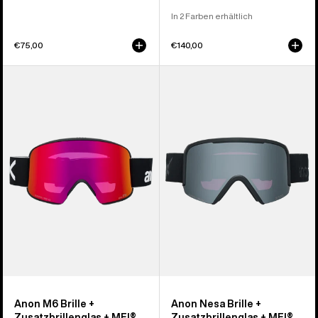
In 2 Farben erhältlich
€75,00
€140,00
Anon
Anon
M6
Nesa
Brille
Brille
+
+
Zusatzbrillenglas
Zusatzbrillenglas
+
+
MFI®
MFI®
Face
Face
Mask
Mask
Anon M6 Brille +
Anon Nesa Brille +
Zusatzbrillenglas + MFI®
Zusatzbrillenglas + MFI®