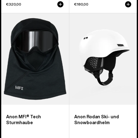
€320,00
€180,00
Anon
Anon
MFI®
Rodan
Tech
Ski-
Sturmhaube
und
Snowboardhelm
Anon MFI® Tech
Anon Rodan Ski- und
Sturmhaube
Snowboardhelm