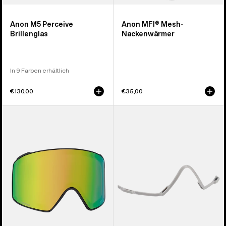
Anon M5 Perceive
Anon MFI® Mesh-
Brillenglas
Nackenwärmer
In 9 Farben erhältlich
€130,00
€35,00
Anon
Träger
M4
für
Perceive
Anon
Brillenglas
MFI®
(zylindrisch)
Face
Mask
(Gray)