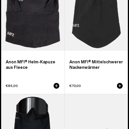
Fleece
Anon MFI® Helm-Kapuze
Anon MFI® Mittelschwerer
aus Fleece
Nackenwärmer
€85,00
€70,00
Anon
Träger
MFI®
für
Nackenwärmer
Anon
mit
MFI®
Einsätzen
Face