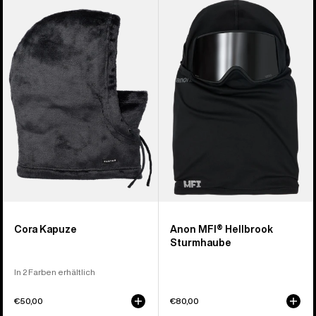
Burton
Anon
Cora
MFI®
Hoodie
Hellbrook
Sturmhaube
Cora Kapuze
Anon MFI® Hellbrook
Sturmhaube
In 2 Farben erhältlich
€50,00
€80,00