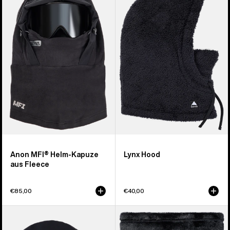
MFI®
Lynx
Helm-
Kapuze
Kapuze
aus
Fleece
Anon MFI® Helm-Kapuze
Lynx Hood
aus Fleece
€85,00
€40,00
Burton
Burton
Sturmhaube
Cora