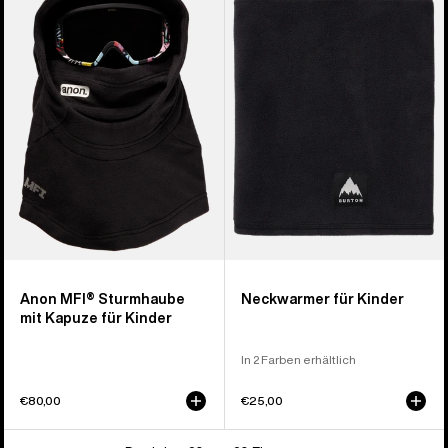
Sturmhaube
für
mit
Kinder
Kapuze
für
Kinder
Anon MFI® Sturmhaube
Neckwarmer für Kinder
mit Kapuze für Kinder
In 2 Farben erhältlich
€80,00
€25,00