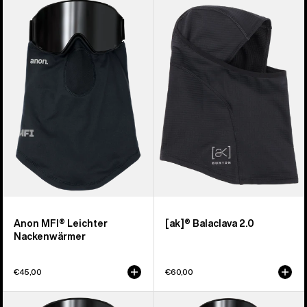
Anon
Burton
MFI®
[ak]®
Leichter
Sturmhaube 2.0
Nackenwärmer
Anon MFI® Leichter
[ak]® Balaclava 2.0
Nackenwärmer
€45,00
€60,00
Anon
Anon