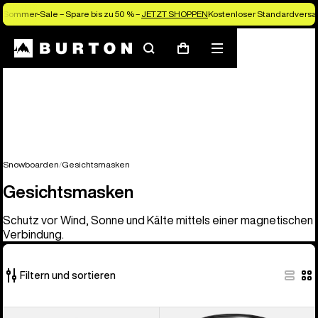
Sommer-Sale – Spare bis zu 50 % –
JETZT SHOPPEN
Kostenloser Standardversan
Suchen
Menü
Warenkorb
Snowboarden
Gesichtsmasken
Gesichtsmasken
Schutz vor Wind, Sonne und Kälte mittels einer magnetischen
Verbindung.
Filtern und sortieren
20
Anon
Anon