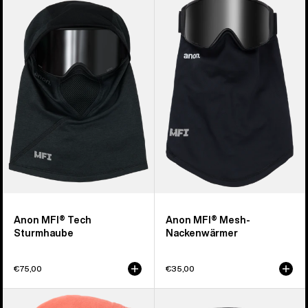
von
MFI®
MFI®
20
Tech
Mesh-
Produkten
Sturmhaube
Nackenwärmer
Anon MFI® Tech
Anon MFI® Mesh-
Sturmhaube
Nackenwärmer
€75,00
€35,00
Burton
Burton