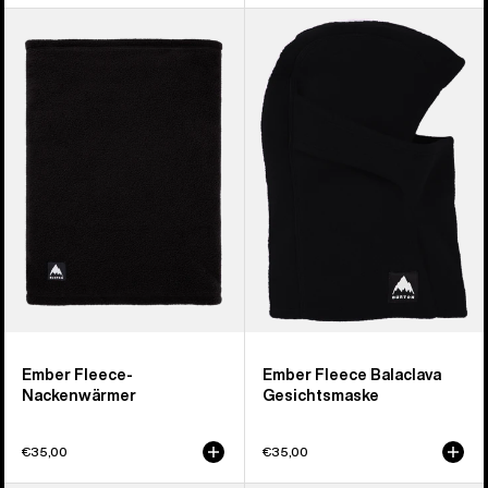
Burton
Burton
Ember
Ember
Fleece-
Fleece-
Neckwarmer
Sturmhaube
Face
Mask
Ember Fleece-
Ember Fleece Balaclava
Nackenwärmer
Gesichtsmaske
€35,00
€35,00