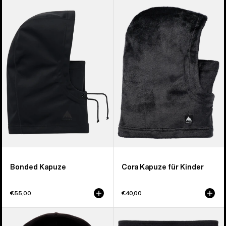
Burton
Burton
Bonded
Cora
Kapuze
Kapuze
für
Kinder
Bonded Kapuze
Cora Kapuze für Kinder
€55,00
€40,00
Anon
Burton
MFI®
Neckwarmer