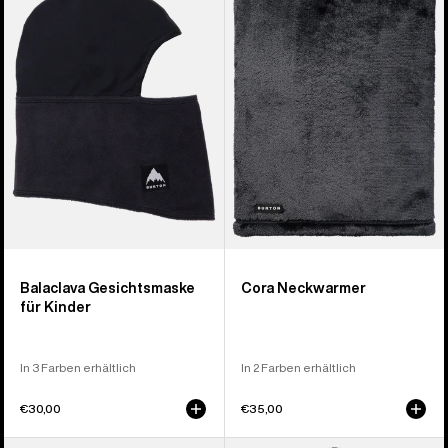
Face
Nackenwärmer
Mask
für
Kinder
Balaclava Gesichtsmaske
Cora Neckwarmer
für Kinder
In 3 Farben erhältlich
In 2 Farben erhältlich
€30,00
€35,00