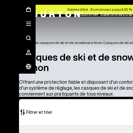
Soldes d’été - Économisez jusqu’à 50 % 
Summer Sale
Snowboar
Masques et casques de ski et de snowboard Anon
Casques de ski e
Casques de ski et de sno
d’Anon
Offrant une protection fiable et disposant d’un confor
d’un système de réglage, les casques de ski et de 
conviennent aux pratiquants de tous niveaux.
Filtrer et trier
4 produits
Anon