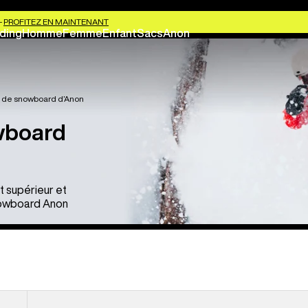
-
PROFITEZ EN MAINTENANT
ding
Homme
Femme
Enfant
Sacs
Anon
t de snowboard d’Anon
wboard
t supérieur et
snowboard Anon
Casque