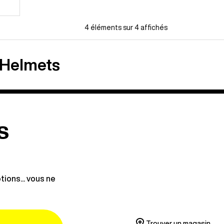
4 éléments sur 4 affichés
 Helmets
s
ions... vous ne
Trouver un magasin