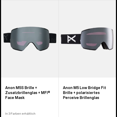
Anon
Anon
M5S
M5
Brille
Brille
+
+
Zusatzbrillenglas
polarisiertes
+
Perceive
MFI®
Brillenglas
Face
Mask
Anon M5S Brille +
Anon M5 Low Bridge Fit
Zusatzbrillenglas + MFI®
Brille + polarisiertes
Face Mask
Perceive Brillenglas
In 3 Farben erhältlich