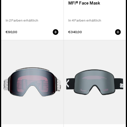
MFI® Face Mask
In 2 Farben erhältlich
In 4 Farben erhältlich
€90,00
€340,00
Anon
Anon
M4
M6
Brille
Brille
(zylindrisch)
+
+
polarisiertes
Zusatzbrillenglas
Perceive
+
Brillenglas
MFI®
+
Face
MFI®
Mask
Face
Mask