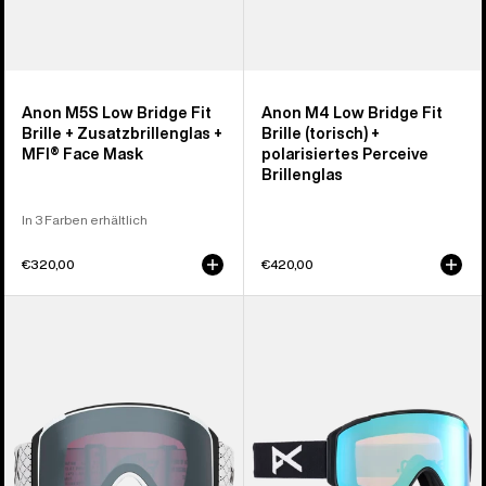
Anon M5S Low Bridge Fit
Anon M4 Low Bridge Fit
Brille + Zusatzbrillenglas +
Brille (torisch) +
MFI® Face Mask
polarisiertes Perceive
Brillenglas
In 3 Farben erhältlich
€320,00
€420,00
Anon
Anon
M4S
M4S
Brille
Brille
(zylindrisch)
(zylindrisch)
+
+
Zusatzbrillenglas
Zusatzbrillenglas
+