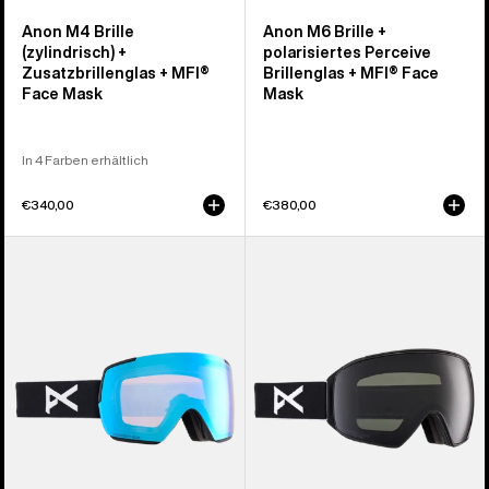
Anon M4 Brille
Anon M6 Brille +
(zylindrisch) +
polarisiertes Perceive
Zusatzbrillenglas + MFI®
Brillenglas + MFI® Face
Face Mask
Mask
In 4 Farben erhältlich
€340,00
€380,00
Anon
Anon
M5S
M4
Brille
Brille
+
(torisch)
Zusatzbrillenglas
+
+
polarisiertes
MFI®
Perceive
Face
Brillenglas
Mask