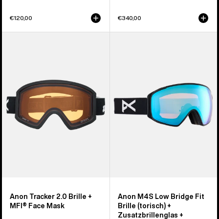
€120,00
€340,00
Anon
Anon
Tracker
M4S
2.0
Brille
Brille
(torisch)
+
+
MFI®
Zusatzbrillenglas
Face
+
Mask
MFI® Face
Mask
Anon Tracker 2.0 Brille +
Anon M4S Low Bridge Fit
MFI® Face Mask
Brille (torisch) +
Zusatzbrillenglas +