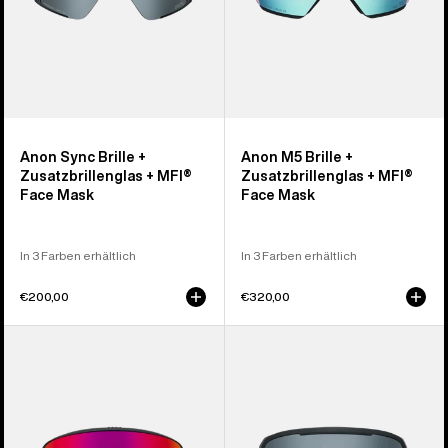
Face
Face
Mask
Mask
Anon Sync Brille +
Anon M5 Brille +
Zusatzbrillenglas + MFI®
Zusatzbrillenglas + MFI®
Face Mask
Face Mask
In 3 Farben erhältlich
In 3 Farben erhältlich
€200,00
€320,00
Anon
Anon
M6
Nesa
Brille
Brille
+
+
Zusatzbrillenglas
Zusatzbrillenglas