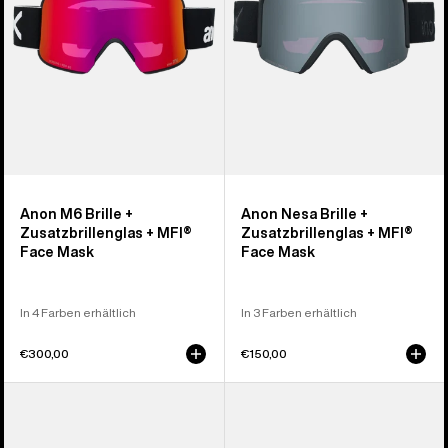
+
+
MFI®
MFI®
Face
Face
Mask
Mask
Anon M6 Brille +
Anon Nesa Brille +
Zusatzbrillenglas + MFI®
Zusatzbrillenglas + MFI®
Face Mask
Face Mask
In 4 Farben erhältlich
In 3 Farben erhältlich
€300,00
€150,00
Anon
Anon
M6S
Nesa
Brille
S