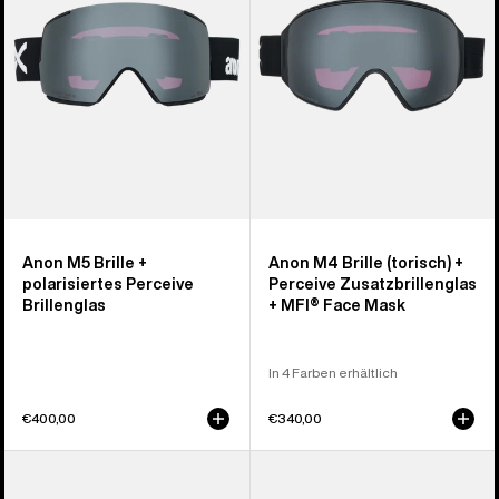
polarisiertes
+
Perceive
Perceive
Brillenglas
Zusatzbrillenglas
+
MFI® Face
Mask
Anon M5 Brille +
Anon M4 Brille (torisch) +
polarisiertes Perceive
Perceive Zusatzbrillenglas
Brillenglas
+ MFI® Face Mask
In 4 Farben erhältlich
€400,00
€340,00
Anon
Anon
M6S
Helix 2.0