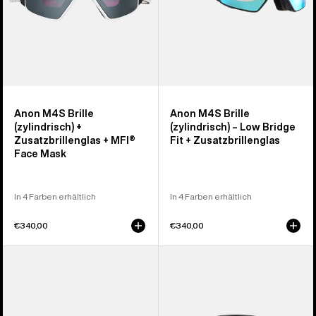
MFI®
Face
Mask
Anon M4S Brille
Anon M4S Brille
(zylindrisch) +
(zylindrisch) – Low Bridge
Zusatzbrillenglas + MFI®
Fit + Zusatzbrillenglas
Face Mask
In 4 Farben erhältlich
In 4 Farben erhältlich
€340,00
€340,00
Anon
Anon
M5
M4
Brille
Brille
+
(torisch)