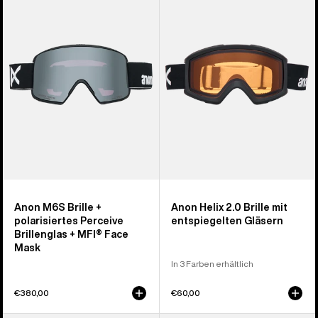
Brille
Brille
+
mit
polarisiertes
entspiegelten
Perceive
Gläsern
Brillenglas
+
MFI®
Face
Mask
Anon M6S Brille +
Anon Helix 2.0 Brille mit
polarisiertes Perceive
entspiegelten Gläsern
Brillenglas + MFI® Face
Mask
In 3 Farben erhältlich
€380,00
€60,00