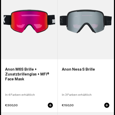
+
Brille
Zusatzbrillenglas
+
MFI®
Face
Mask
Anon M6S Brille +
Anon Nesa S Brille
Zusatzbrillenglas + MFI®
Face Mask
In 4 Farben erhältlich
In 3 Farben erhältlich
€300,00
€150,00