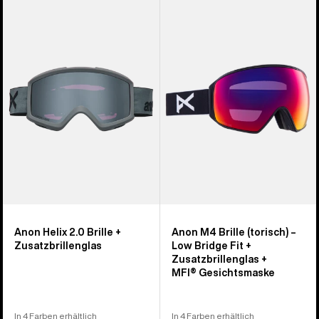
Anon
Anon
Helix 2.0
M4
Brille
Brille
+
(torisch)
Zusatzbrillenglas
+
Zusatzbrillenglas
+
MFI® Gesichtsmaske
Anon Helix 2.0 Brille +
Anon M4 Brille (torisch) –
Zusatzbrillenglas
Low Bridge Fit +
Zusatzbrillenglas +
MFI® Gesichtsmaske
In 4 Farben erhältlich
In 4 Farben erhältlich