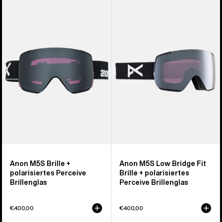
Anon
Anon
M5S
M5S
Brille
Brille
+
+
polarisiertes
polarisiertes
Perceive
Perceive
Brillenglas
Brillenglas
Anon M5S Brille +
Anon M5S Low Bridge Fit
polarisiertes Perceive
Brille + polarisiertes
Brillenglas
Perceive Brillenglas
€400,00
€400,00