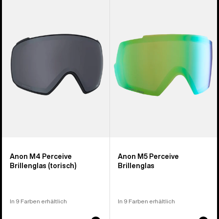
von
M4
M5
37
Perceive
Perceive
Produkten
Brillenglas
Brillenglas
(torisch)
Anon M4 Perceive
Anon M5 Perceive
Brillenglas (torisch)
Brillenglas
In 9 Farben erhältlich
In 9 Farben erhältlich