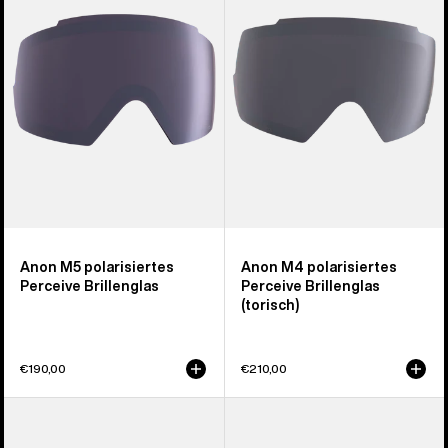
Perceive
Perceive
Brillenglas
Brillenglas
(torisch)
Anon M5 polarisiertes
Anon M4 polarisiertes
Perceive Brillenglas
Perceive Brillenglas
(torisch)
€190,00
€210,00
Anon
Anon
Sync
M2