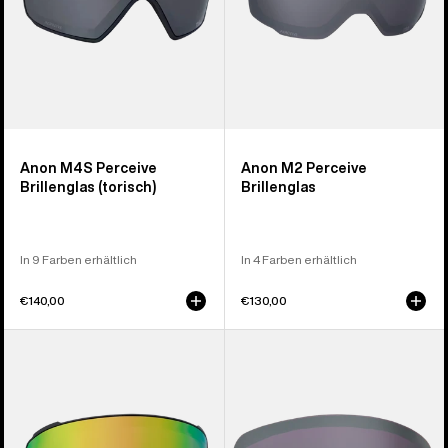
Anon M4S Perceive
Anon M2 Perceive
Brillenglas (torisch)
Brillenglas
In 9 Farben erhältlich
In 4 Farben erhältlich
€140,00
€130,00
Anon
Anon
M4S
M6S
Perceive
Perceive
Brillenglas
Brillenglas
(zylindrisch)