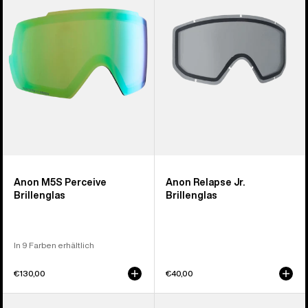
Brillenglas
Brillenglas
Anon M5S Perceive
Anon Relapse Jr.
Brillenglas
Brillenglas
In 9 Farben erhältlich
€130,00
€40,00
Anon
Anon