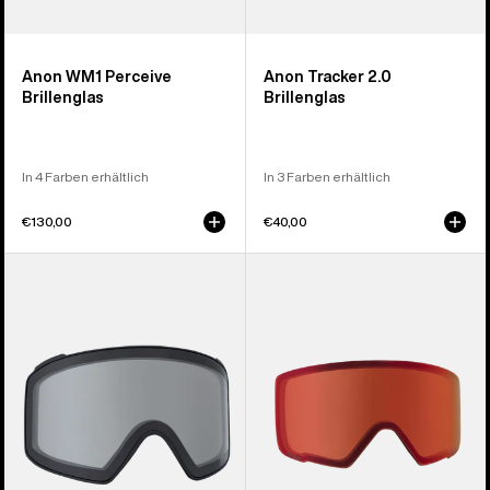
Anon WM1 Perceive
Anon Tracker 2.0
Brillenglas
Brillenglas
In 4 Farben erhältlich
In 3 Farben erhältlich
€130,00
€40,00
Anon
Anon
M4
M3
Brillenglas
Perceive
(zylindrisch)
Brillenglas