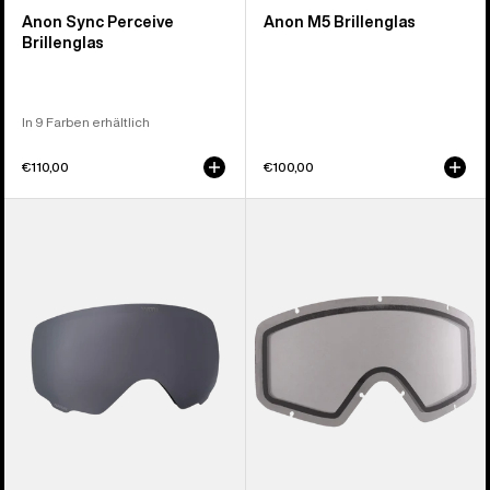
Anon Sync Perceive
Anon M5 Brillenglas
Brillenglas
In 9 Farben erhältlich
€110,00
€100,00
Anon
Anon
WM1
Tracker 2.0
Perceive
Brillenglas
Brillenglas