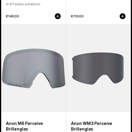
In 9 Farben erhältlich
€140,00
€110,00
Anon
Anon
M6
WM3
Perceive
Perceive
Brillenglas
Brillenglas
Anon M6 Perceive
Anon WM3 Perceive
Brillenglas
Brillenglas