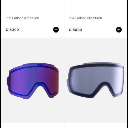
In 9 Farben erhältlich
In 4 Farben erhältlich
€130,00
€130,00
Anon
Anon
Sync
M5
Perceive
Brillenglas
Brillenglas