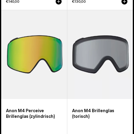
€140,00
€130,00
Anon
Anon
M4
M4
Perceive
Brillenglas
Brillenglas
(torisch)
(zylindrisch)
Anon M4 Perceive
Anon M4 Brillenglas
Brillenglas (zylindrisch)
(torisch)