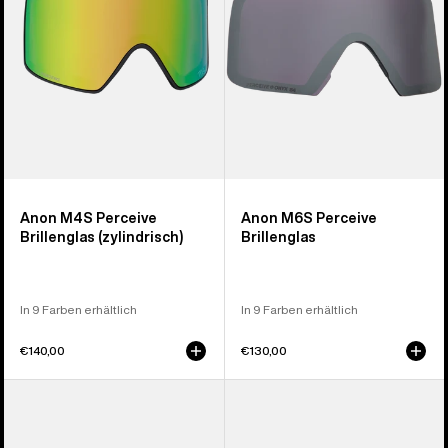
Anon M4S Perceive
Anon M6S Perceive
Brillenglas (zylindrisch)
Brillenglas
In 9 Farben erhältlich
In 9 Farben erhältlich
€140,00
€130,00
Anon
Anon
M5
M4
polarisiertes
polarisiertes