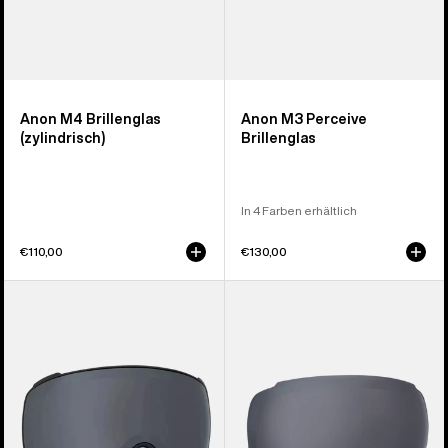
Anon M4 Brillenglas
Anon M3 Perceive
(zylindrisch)
Brillenglas
In 4 Farben erhältlich
€110,00
€130,00
Anon
Anon
M4S
M2
Perceive
Perceive
Brillenglas
Brillenglas
(torisch)