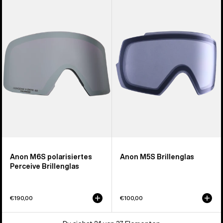
M6S
M5S
polarisiertes
Brillenglas
Perceive
Brillenglas
Anon M6S polarisiertes
Anon M5S Brillenglas
Perceive Brillenglas
€190,00
€100,00