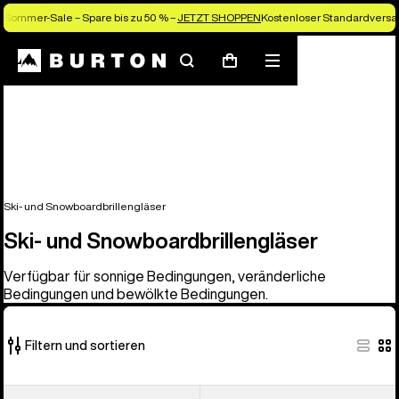
Sommer-Sale – Spare bis zu 50 % –
JETZT SHOPPEN
Kostenloser Standardversan
Suchen
Menü
Warenkorb
Ski- und Snowboardbrillengläser
Ski- und Snowboardbrillengläser
Verfügbar für sonnige Bedingungen, veränderliche
Bedingungen und bewölkte Bedingungen.
Filtern und sortieren
37
Anon
Anon