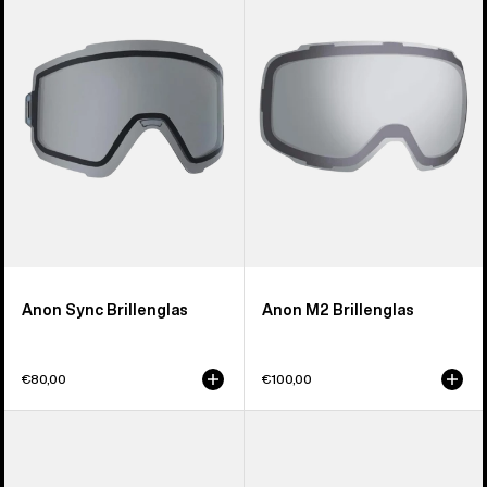
Brillenglas
Brillenglas
Anon Sync Brillenglas
Anon M2 Brillenglas
€80,00
€100,00
Anon
Anon
M5S
Relapse
Perceive
Jr.