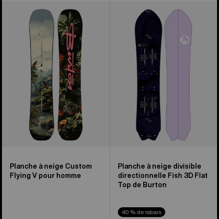
Burton
Planche
-
à
Planche
neige
à
divisible
neige
directionnelle
Custom
Fish
Flying
3D
V
Flat
pour
Top
homme
de
Burton
Planche à neige Custom
Planche à neige divisible
Flying V pour homme
directionnelle Fish 3D Flat
Top de Burton
40 % de rabais