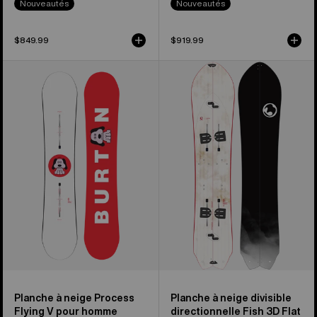
Nouveautés
Nouveautés
$849.99
$919.99
Burton
Splitboard
-
3D
Planche
Fish
à
Flat
neige
Top
Process
Flying
V
pour
homme
Planche à neige Process
Planche à neige divisible
Flying V pour homme
directionnelle Fish 3D Flat