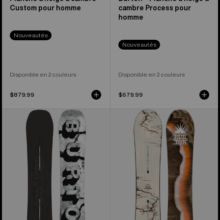
Custom pour homme
cambre Process pour
homme
Nouveautés
Nouveautés
Disponible en 2 couleurs
Disponible en 2 couleurs
$879.99
$679.99
Burton
Burton
–
–
Planche
Planche
à
à
neige
neige
à
à
cambre
cambre
Custom
Cartographer
X