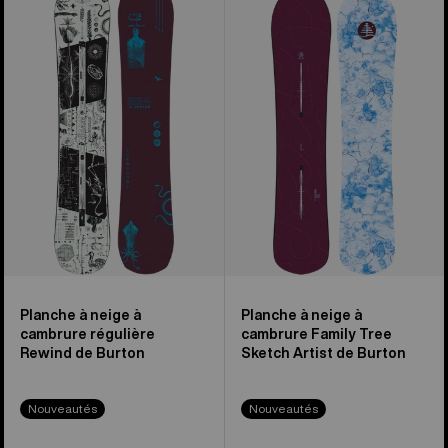
à
à
neige
neige
à
à
cambrure
cambrure
régulière
Family
Rewind
Tree
de
Sketch
Burton
Artist
de
Burton
Planche à neige à
Planche à neige à
cambrure régulière
cambrure Family Tree
Rewind de Burton
Sketch Artist de Burton
Nouveautés
Nouveautés