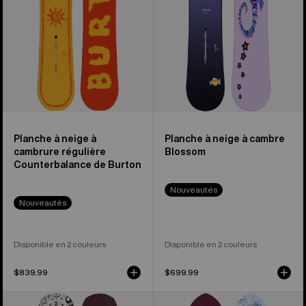
Counterbalance
cambre
de
Blossom
Burton
Planche à neige à
Planche à neige à cambre
cambrure régulière
Blossom
Counterbalance de Burton
Nouveautés
Nouveautés
Disponible en 2 couleurs
Disponible en 2 couleurs
$839.99
$699.99
Planche
Planche