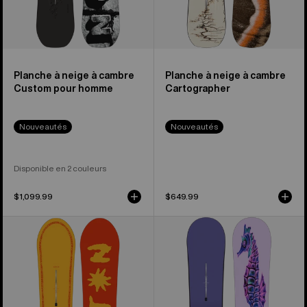
Planche à neige à cambre
Planche à neige à cambre
Custom pour homme
Cartographer
Nouveautés
Nouveautés
Disponible en 2 couleurs
$1,099.99
$649.99
Planche
Burton
à
–
neige
Planche
à
à
cambrure
neige
régulière
à