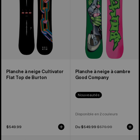
Flat
neige
Top
à
de
cambre
Burton
Good
Company
Planche à neige Cultivator
Planche à neige à cambre
Flat Top de Burton
Good Company
Nouveautés
Disponible en 2 couleurs
$549.99
Prix
Du $549.99
Prix
$579.99
soldé
habituel
Burton
Planche