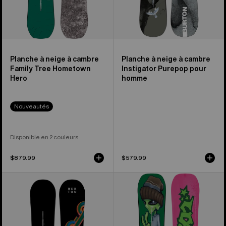
Hometown
pour
Hero
homme
Planche à neige à cambre
Planche à neige à cambre
Family Tree Hometown
Instigator Purepop pour
Hero
homme
Nouveautés
Disponible en 2 couleurs
$879.99
$579.99
Planche
Burton
à
–
neige
Planche
Cultivator
à