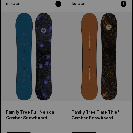
$649.99
$919.99
Burton
Burton
Family
Family
Tree
Tree
Full
Time
Nelson
Thief
Camber
Camber
Snowboard
Snowboard
Family Tree Full Nelson
Family Tree Time Thief
Camber Snowboard
Camber Snowboard