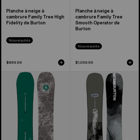
Planche à neige à
Planche à neige à
cambrure Family Tree High
cambrure Family Tree
Fidelity de Burton
Smooth Operator de
Burton
Nouveautés
Nouveautés
$889.99
$1,099.99
Burton
Burton
–
–
Planche
Planche
à
à
neige
neige
à
à
cambre
cambre
Family
Instigator
Tree
PurePop