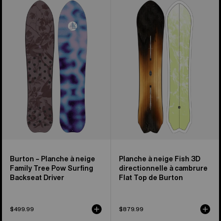
–
à
Planche
neige
à
Fish
neige
3D
Family
directionnelle
Tree
à
Pow
cambrure
Surfing
Flat
Backseat
Top
Driver
de
Burton
Burton – Planche à neige
Planche à neige Fish 3D
Family Tree Pow Surfing
directionnelle à cambrure
Backseat Driver
Flat Top de Burton
$499.99
$879.99