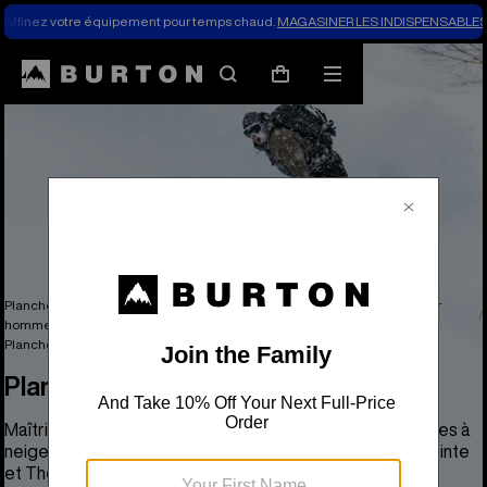
Affinez votre équipement pour temps chaud.
MAGASINER LES INDISPENSABLES 
Rechercher
Menu
Panier
Planches à neige, vêtements de dessus, vêtements et accessoires pour
hommes
Planche à neige pour homme
Planches à neige pour homme
Planches à neige pour homme
Maîtrisez les rails, les pistes et la neige grâce aux planches à
neige de Burton pour hommes, avec des courbes de pointe
et The Channel® pour la montagne, la poudreuse et les