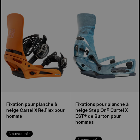
Burton –
Fixations
Fixations
pour
pour
planche
planche
à
à
neige
neige
Step
Cartel
On®
X
Cartel
Re:Flex
X
pour
EST®
homme
de
Burton
pour
hommes
Fixation pour planche à
Fixations pour planche à
neige Cartel X Re:Flex pour
neige Step On® Cartel X
homme
EST® de Burton pour
hommes
Nouveautés
Nouveautés