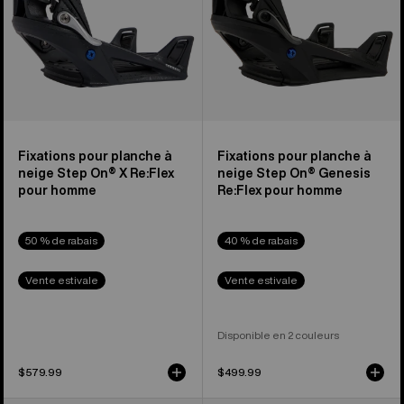
On®
On®
X
Genesis
Re:Flex
Re:Flex
pour
pour
homme
homme
Fixations pour planche à
Fixations pour planche à
neige Step On® X Re:Flex
neige Step On® Genesis
pour homme
Re:Flex pour homme
50 % de rabais
40 % de rabais
Vente estivale
Vente estivale
Disponible en 2 couleurs
$579.99
$499.99