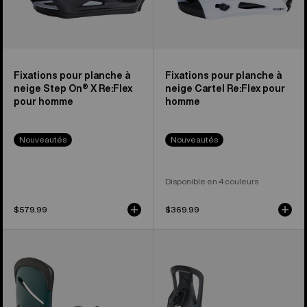
Re:Flex
pour
pour
homme
homme
Fixations pour planche à
Fixations pour planche à
neige Step On® X Re:Flex
neige Cartel Re:Flex pour
pour homme
homme
Nouveautés
Nouveautés
Disponible en 4 couleurs
$579.99
$369.99
Burton
Fixations
–
de
Fixations
splitboard
pour
Step
planche
On®