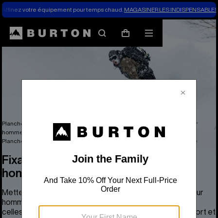
Affinez votre équipement pour temps chaud.
MAGASINER LES INDISPENSABLES 
Rechercher
Menu
Panier
Planches à neige, vêtements de dessus, vêtements et accessoires pour
hommes
Planche à neige pour homme
Fixations de planche à neige pour homme
Fixations de planche à neige pour
homme
Mettez vos pieds sur les fixations de planche à neige pour
hommes Step On® de Burton ou encore attachez-les à
celles-ci, afin de bénéficier de performances, d’un confort et