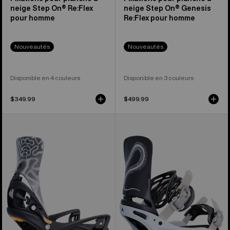
neige Step On® Re:Flex
neige Step On® Genesis
pour homme
Re:Flex pour homme
Nouveautés
Nouveautés
Disponible en 4 couleurs
Disponible en 3 couleurs
$349.99
$499.99
Burton –
Burton
Fixations
–
pour
Fixations
planche
pour
à
planche
neige
à
Step
neige
On®
Cartel
X
Re:Flex