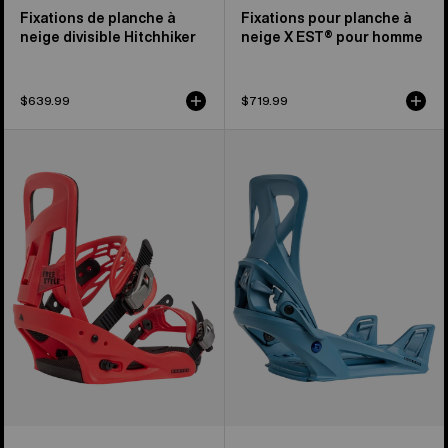
Fixations de planche à
Fixations pour planche à
neige divisible Hitchhiker
neige X EST® pour homme
$639.99
$719.99
Burton
Burton –
–
Fixations
Fixations
pour
pour
planche
planche
à
à
neige
neige
Step
Freestyle
On®
Re:Flex
Re:Flex
pour
pour
homme
homme