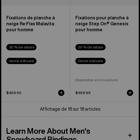
hommes
Fixations de planche à
Fixations pour planche à
neige Re:Flex Malavita
neige Step On® Genesis
pour homme
pour homme
30 % de rabais
30 % de rabais
Vente estivale
Vente estivale
Disponible en 2 couleurs
$469.95
$499.99
Affichage de 18 sur 18 articles
Learn More About Men's
Snowboard Bindings