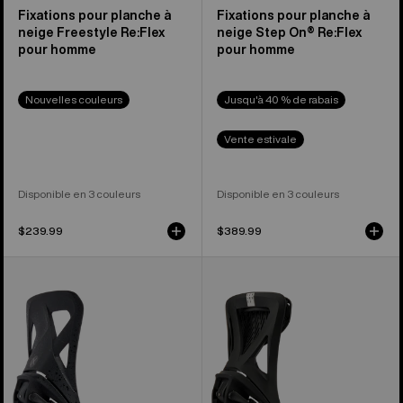
Fixations pour planche à
Fixations pour planche à
neige Freestyle Re:Flex
neige Step On® Re:Flex
pour homme
pour homme
Nouvelles couleurs
Jusqu'à 40 % de rabais
Vente estivale
Disponible en 3 couleurs
Disponible en 3 couleurs
$239.99
$389.99
Burton –
Burton –
Fixations
Fixations
pour
pour
planche
planche
à
à
neige
neige
Step
Step