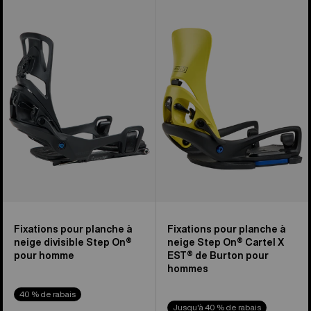
Fixations
Fixations
pour
pour
planche
planche
à
à
neige
neige
divisible
Step
Step
On®
On®
Cartel
Split
X
de
EST®
Burton
de
pour
Burton
hommes
pour
hommes
Fixations pour planche à
Fixations pour planche à
neige divisible Step On®
neige Step On® Cartel X
pour homme
EST® de Burton pour
hommes
40 % de rabais
Jusqu'à 40 % de rabais