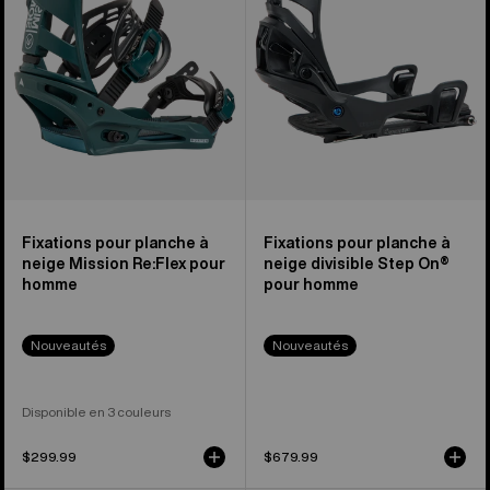
à
pour
neige
hommes
Mission
Re:Flex
pour
homme
Fixations pour planche à
Fixations pour planche à
neige Mission Re:Flex pour
neige divisible Step On®
homme
pour homme
Nouveautés
Nouveautés
Disponible en 3 couleurs
$299.99
$679.99