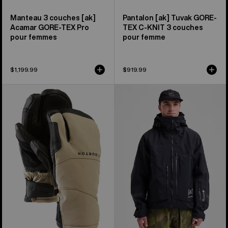
Manteau 3 couches [ak]
Pantalon [ak] Tuvak GORE-
Acamar GORE-TEX Pro
TEX C-KNIT 3 couches
pour femmes
pour femme
$1,199.99
$919.99
Burton
Manteau
–
3 couches
Mitaines
en
[ak]®
GORE-
Clutch
TEX
en
PRO
GORE-
[ak]®
TEX®
Acamar
de
Burton
pour
hommes