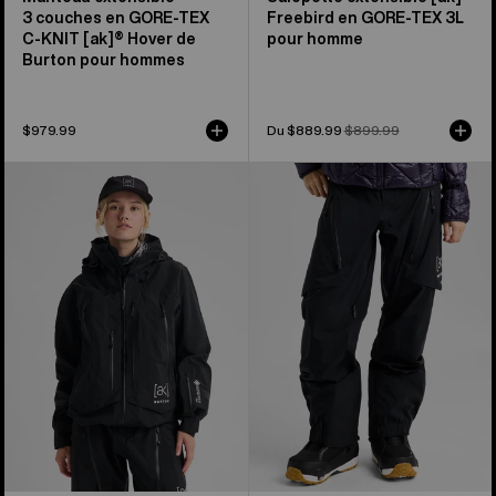
3 couches en GORE-TEX
Freebird en GORE-TEX 3L
C-KNIT [ak]® Hover de
pour homme
Burton pour hommes
$979.99
Prix
Du $889.99
Prix
$899.99
soldé
habituel
Manteau
Pantalon
3 couches
3 couches
en
en
GORE-
GORE-
TEX
TEX
PRO
C-
[ak]®
KNIT
Acamar
[ak]®
de
Tuvak
Burton
de
pour
Burton
femmes
pour
femmes