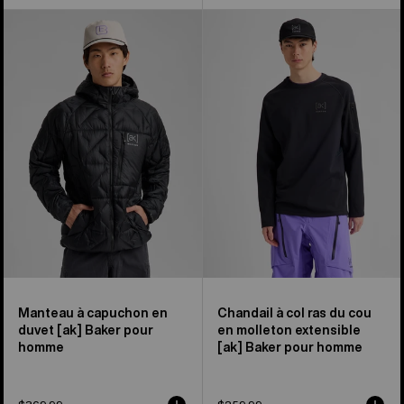
Manteau
Chandail
à
en
capuchon
molleton
en
extensible
duvet
[ak]®
[ak]®
Baker
Baker
de
de
Burton
Burton
pour
pour
hommes
hommes
Manteau à capuchon en
Chandail à col ras du cou
duvet [ak] Baker pour
en molleton extensible
homme
[ak] Baker pour homme