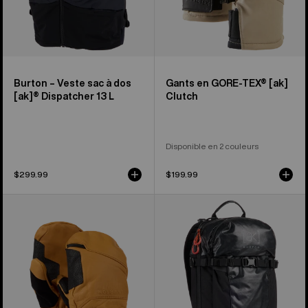
Burton – Veste sac à dos
Gants en GORE-TEX® [ak]
[ak]® Dispatcher 13 L
Clutch
Disponible en 2 couleurs
$299.99
$199.99
Mitaines
Sac
en
à
cuir
dos
GORE-
[ak]®
TEX
Dispatcher
[ak]®
18 L
Clutch
de