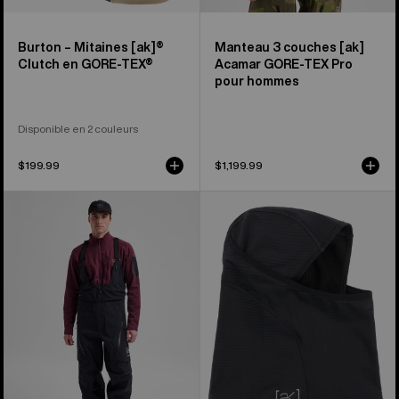
Burton – Mitaines [ak]®
Manteau 3 couches [ak]
Clutch en GORE-TEX®
Acamar GORE-TEX Pro
pour hommes
Disponible en 2 couleurs
$199.99
$1,199.99
Salopette
Burton
3 couches
–
en
Passe-
GORE-
montagne
TEX
[ak]® 2.0
PRO
[ak]®
Acamar
de
Burton