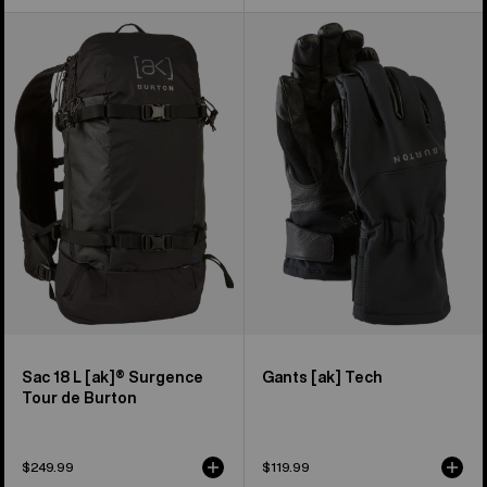
Sac
Burton –
18 L
Gants
[ak]®
[ak]®
Surgence
Tech
Tour
de
Burton
Sac 18 L [ak]® Surgence
Gants [ak] Tech
Tour de Burton
$249.99
$119.99