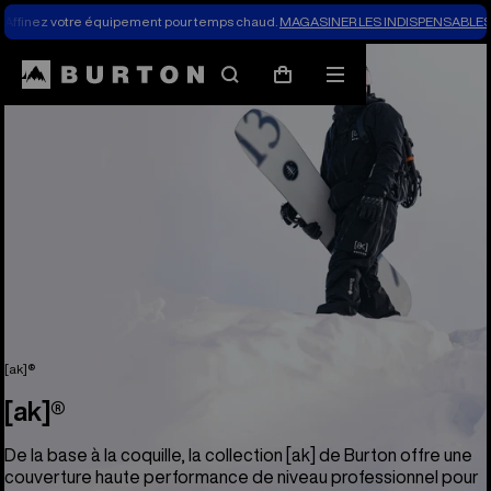
Affinez votre équipement pour temps chaud.
MAGASINER LES INDISPENSABLES 
Rechercher
Menu
Panier
[ak]®
[ak]®
De la base à la coquille, la collection [ak] de Burton offre une
couverture haute performance de niveau professionnel pour