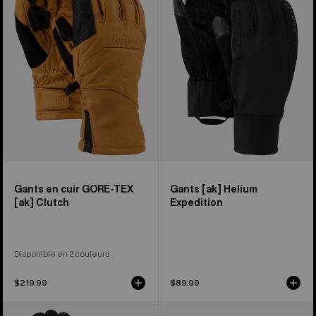
cuir
Expedition
GORE-
de
TEX
Burton
[ak]®
Clutch
Gants en cuir GORE-TEX
Gants [ak] Helium
[ak] Clutch
Expedition
Disponible en 2 couleurs
$219.99
$89.99
Gants
Burton