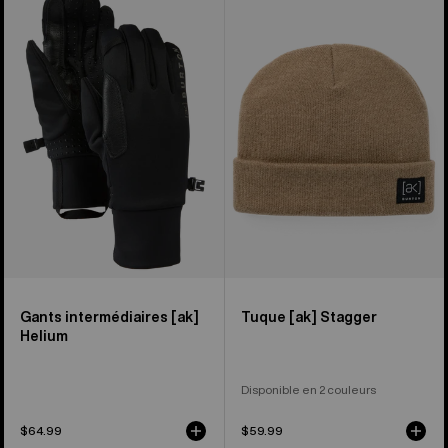
intermédiaires
-
Helium
Bonnet
[ak]®
[ak]®
de
Stagger
Burton
Gants intermédiaires [ak]
Tuque [ak] Stagger
Helium
Disponible en 2 couleurs
$64.99
$59.99