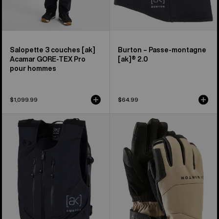
pour
hommes
Salopette 3 couches [ak]
Burton – Passe-montagne
Acamar GORE-TEX Pro
[ak]® 2.0
pour hommes
$1,099.99
$64.99
Burton
Gants
–
en
Veste
GORE-
sac
TEX
à
[ak]®
dos
Clutch
[ak]®
de
Dispatcher 13 L
Burton