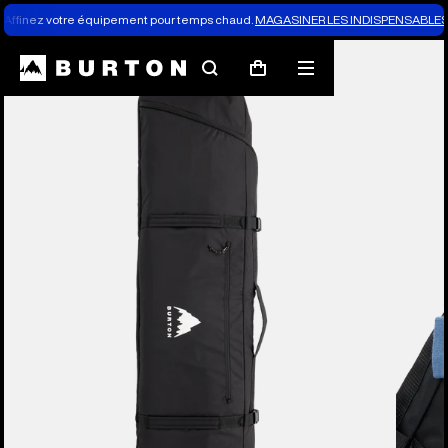
Affinez votre équipement pour temps chaud.
MAGASINER LES INDISPENSABLES 
Les experts de Burton expliquent tout
Rechercher
Menu
Panier