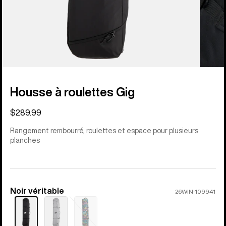
Housse à roulettes Gig
$289.99
Rangement rembourré, roulettes et espace pour plusieurs
planches
Noir véritable
Color
26WIN-109941
Épuisé