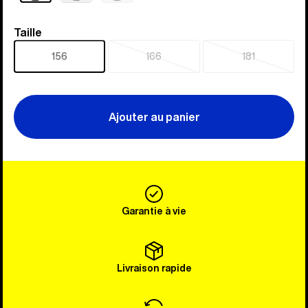
Taille
Taille
156
166
181
Épuisé
Épuisé
Ajouter au panier
Garantie à vie
Livraison rapide