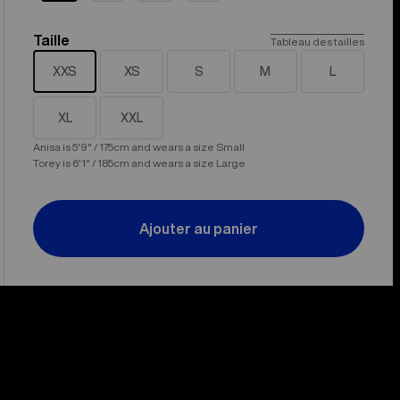
Taille
Taille
Tableau des tailles
XXS
XS
S
M
L
XL
XXL
Anisa is 5'9" / 175cm and wears a size Small
Torey is 6'1" / 185cm and wears a size Large
Ajouter au panier