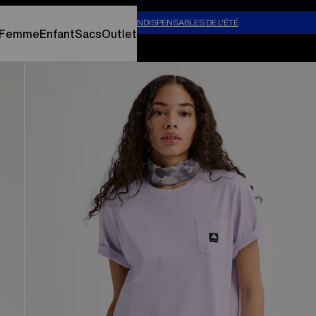
our temps chaud.
MAGASINER LES INDISPENSABLES DE L'ÉTÉ
Femme
Enfant
Sacs
Outlet