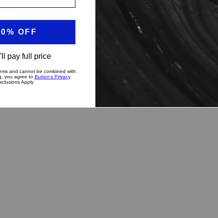
rnable de tous les jours.
hirt Colfax à manches courtes mise sur la simplicité avec
ouplit et gagne en confort à chaque utilisation.
duit
it