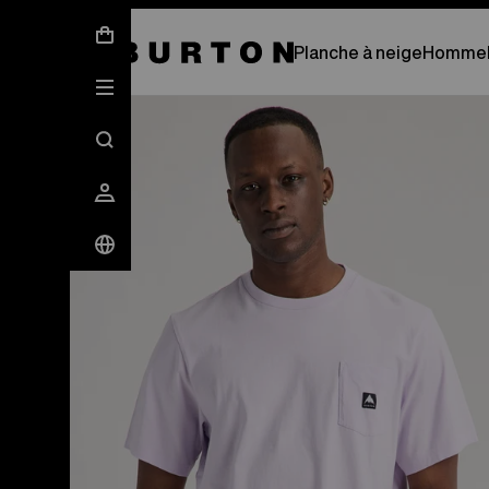
Affinez votre équipement p
Planche à neige
Homme
Les experts de Burton expliquent tout