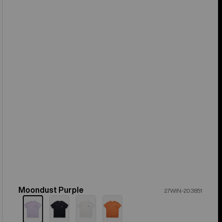
Moondust Purple
Coloris
27WIN-203851