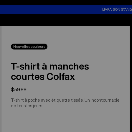
LIVRAISON STAND
Nouvelles couleurs
T-shirt à manches
courtes Colfax
$59.99
T-shirt à poche avec étiquette tissée. Un incontournable
de tous les jours.