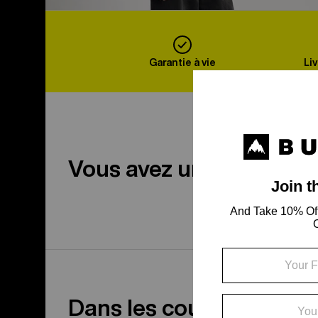
A
Garantie à vie
Li
Vous avez une question
Dans les coulisses du p