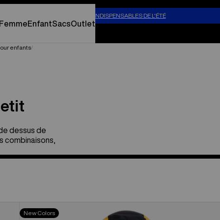
our temps chaud.
MAGASINER LES INDISPENSABLES DE L'ÉTÉ
Femme
Enfant
Sacs
Outlet
our enfants
etit
 de dessus de
es combinaisons,
Combinaison
New Colors
Outbeam