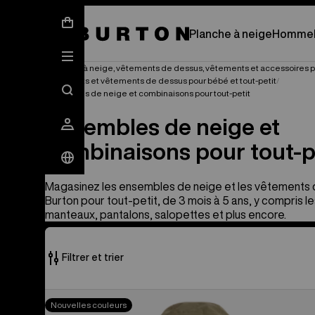
Affinez votre équipement p
Planche à neige
Homme
Planches à neige, vêtements de dessus, vêtements et accessoires p
Vêtements et vêtements de dessus pour bébé et tout-petit
Ensembles de neige et combinaisons pour tout-petit
Ensembles de neige et
combinaisons pour tout-p
Magasinez les ensembles de neige et les vêtements
Burton pour tout-petit, de 3 mois à 5 ans, y compris l
manteaux, pantalons, salopettes et plus encore.
Filtrer et trier
4 produits
Burton
Nouvelles couleurs
sur
-