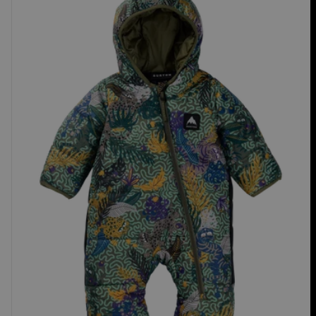
Combinaison
Buddy
Bunting
pour
nourrisson