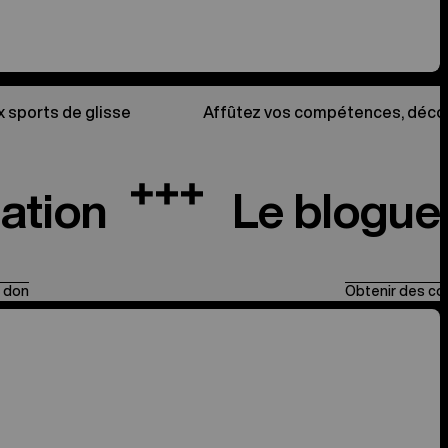
x sports de glisse
Affûtez vos compétences, découv
ation
Le blogue
n don
Obtenir des con