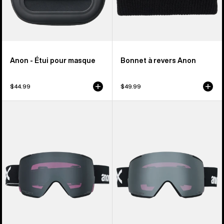
Anon - Étui pour masque
Bonnet à revers Anon
$44.99
$49.99
Anon
Anon
-
-
Masque
Masque
M5S
M5
+
+
Écran
Écran
Perceive
Perceive
polarisé
polarisé