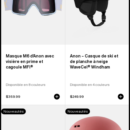
prime
planche
et
à
cagoule
neige
MFI®
WaveCel®
Windham
Masque M6 d’Anon avec
Anon – Casque de ski et
visière en prime et
de planche à neige
cagoule MFI®
WaveCel® Windham
Disponible en 8 couleurs
Disponible en 4 couleurs
$359.99
$249.99
Masque
Anon –
Nouveautés
Nouveautés
M6S d’Anon
Casque
avec
de
visière
ski