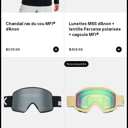
Chandail ras du cou MFI®
Lunettes M6S d’Anon +
d’Anon
lentille Perceive polarisée
+ cagoule MFI®
$239.99
$459.99
Lunettes
Anon –
Nouveautés
M6
Masque Helix 2.0
d’Anon
+
+
écran
lentille
en
Perceive
prime
polarisée
+
cagoule
MFI®