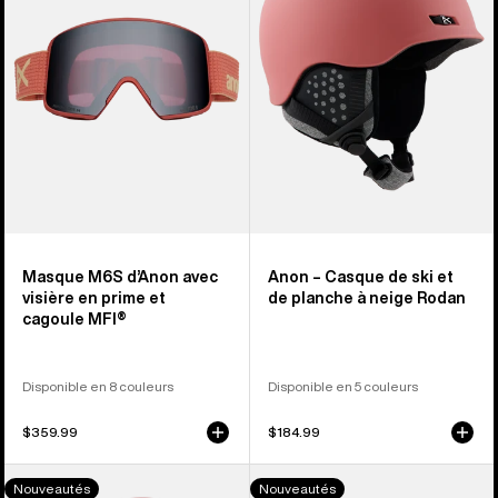
en
et
prime
de
et
planche
cagoule
à
MFI®
neige
Rodan
Masque M6S d’Anon avec
Anon – Casque de ski et
visière en prime et
de planche à neige Rodan
cagoule MFI®
Disponible en 8 couleurs
Disponible en 5 couleurs
$359.99
$184.99
Anon –
Masque
Nouveautés
Nouveautés