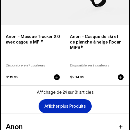
Rodan
MIPS®
Anon – Masque Tracker 2.0
Anon – Casque de ski et
avec cagoule MFI®
de planche à neige Rodan
MIPS®
Disponible en 7 couleurs
Disponible en 2 couleurs
$119.99
$234.99
Affichage de 24 sur 81 articles
Afficher plus Produits
Anon