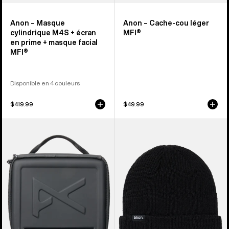
Anon – Masque
Anon – Cache-cou léger
cylindrique M4S + écran
MFI®
en prime + masque facial
MFI®
Disponible en 4 couleurs
$419.99
$49.99
Anon
Bonnet
-
à
Étui
revers
pour
Anon
masque