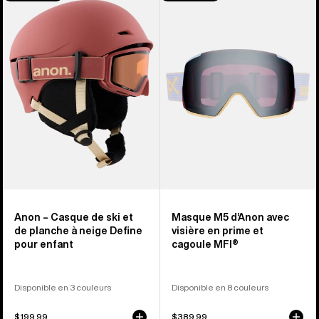
Casque
M5 d’Anon
de
avec
ski
visière
et
en
de
prime
planche
et
à
cagoule
neige
MFI®
Define
pour
enfant
Anon – Casque de ski et
Masque M5 d’Anon avec
de planche à neige Define
visière en prime et
pour enfant
cagoule MFI®
Disponible en 3 couleurs
Disponible en 8 couleurs
$199.99
$389.99