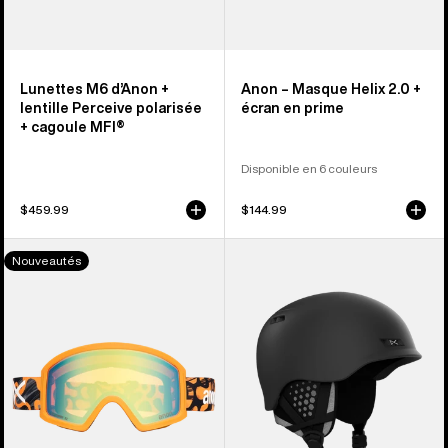
Lunettes M6 d’Anon +
Anon – Masque Helix 2.0 +
lentille Perceive polarisée
écran en prime
+ cagoule MFI®
Disponible en 6 couleurs
$459.99
$144.99
Anon
Anon –
Nouveautés
–
Casque
Masque
de
Tracker 2.0
ski
avec
et
cagoule
de
MFI®
planche
à
neige