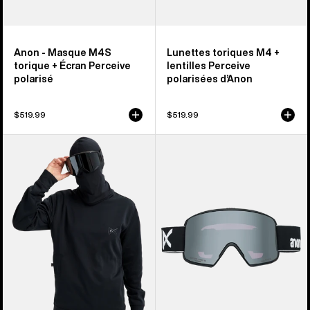
Anon - Masque M4S
Lunettes toriques M4 +
torique + Écran Perceive
lentilles Perceive
polarisé
polarisées d’Anon
$519.99
$519.99
Chandail
Lunettes
ras
M6S
du
d’Anon
cou
+
MFI®
lentille
d’Anon
Perceive
polarisée
+
cagoule
MFI®