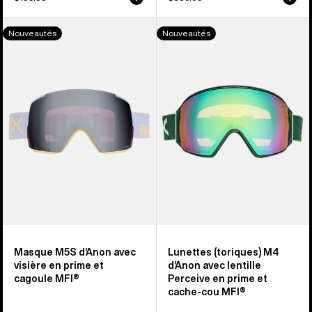
Masque
Lunettes
Nouveautés
Nouveautés
M5S d’Anon
(toriques)
avec
M4
visière
d’Anon
en
avec
prime
lentille
et
Perceive
cagoule
en
MFI®
prime
et
cache-
cou
MFI®
Masque M5S d’Anon avec
Lunettes (toriques) M4
visière en prime et
d’Anon avec lentille
cagoule MFI®
Perceive en prime et
cache-cou MFI®