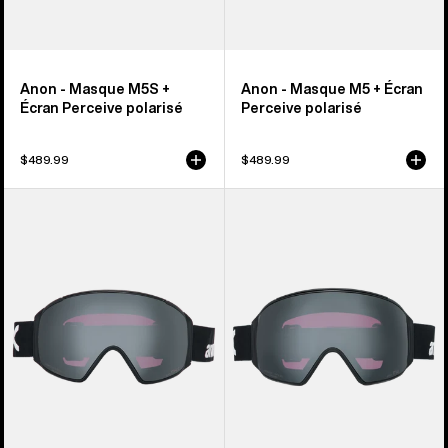
Anon - Masque M5S +
Anon - Masque M5 + Écran
Écran Perceive polarisé
Perceive polarisé
$489.99
$489.99
Anon
Lunettes
-
toriques
Masque
M4
M4S
+
torique
lentilles
+
Perceive
Écran
polarisées
Perceive
d’Anon
polarisé