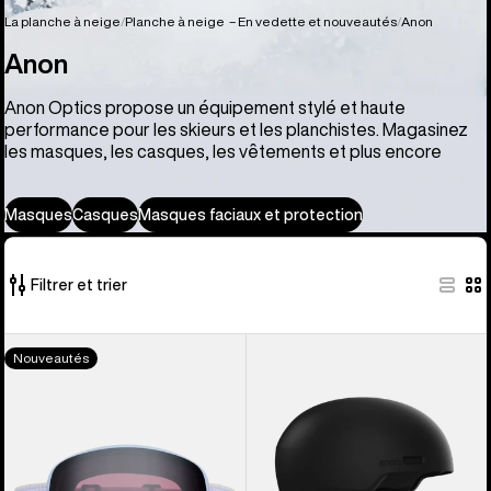
La planche à neige
Planche à neige – En vedette et nouveautés
Anon
Anon
Anon Optics propose un équipement stylé et haute
performance pour les skieurs et les planchistes. Magasinez
les masques, les casques, les vêtements et plus encore
Masques
Casques
Masques faciaux et protection
Filtrer et trier
81 produits
Masque
Anon –
Nouveautés
sur
M6
Casque
81
d’Anon
de
avec
ski
visière
et
en
de