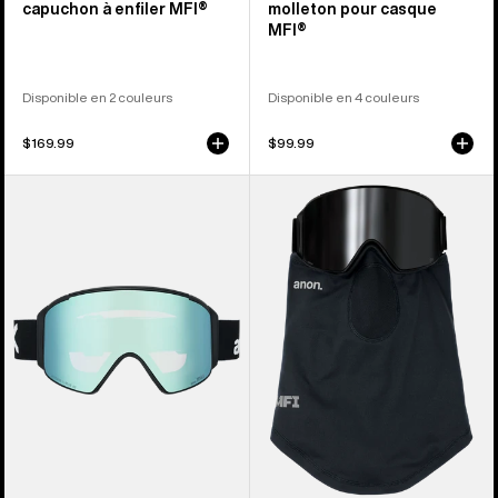
capuchon à enfiler MFI®
molleton pour casque
MFI®
Disponible en 2 couleurs
Disponible en 4 couleurs
$169.99
$99.99
Anon –
Anon –
Masque
Cache-
cylindrique
cou
M4S
léger
+
MFI®
écran
en
prime
+
masque
facial
MFI®