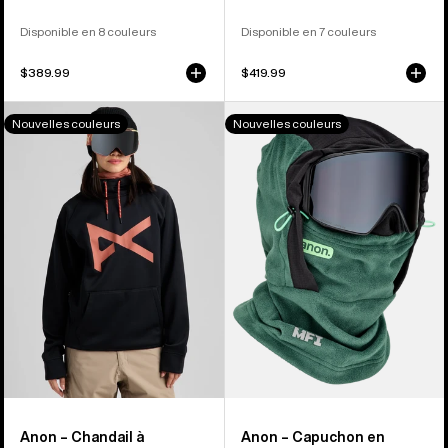
Disponible en 8 couleurs
Disponible en 7 couleurs
$389.99
$419.99
Anon –
Anon –
Nouvelles couleurs
Nouvelles couleurs
Chandail
Capuchon
à
en
capuchon
molleton
à
pour
enfiler
casque
MFI®
MFI®
Anon – Chandail à
Anon – Capuchon en