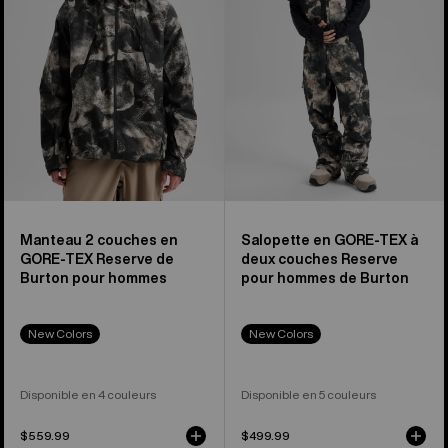
TEX
à
Reserve
deux
de
couches
Burton
Reserve
pour
pour
hommes
hommes
de
Burton
Manteau 2 couches en
Salopette en GORE-TEX à
GORE-TEX Reserve de
deux couches Reserve
Burton pour hommes
pour hommes de Burton
New Colors
New Colors
Disponible en 4 couleurs
Disponible en 5 couleurs
$559.99
$499.99