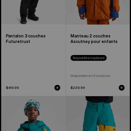
Pantalon 3 couches
Manteau 2 couches
Futuretrust
Ascutney pour enfants
Nouvelles couleurs
Disponible en 5 couleurs
$419.99
$229.99
Burton
Burton
-
-
Manteau
Pantalon
Shell
coquille
en
GORE-