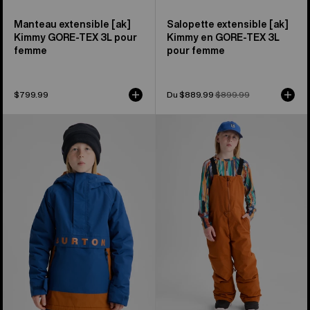
Manteau extensible [ak]
Salopette extensible [ak]
Kimmy GORE-TEX 3L pour
Kimmy en GORE-TEX 3L
femme
pour femme
$799.99
Prix
Du $889.99
Prix
$899.99
soldé
habituel
Burton –
Burton –
Anorak
Salopette
Frostner
Skylar
2L
2L
pour
pour
enfant
enfant