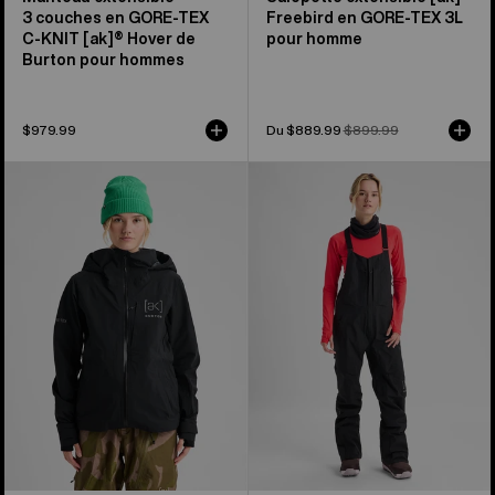
3 couches en GORE-TEX
Freebird en GORE-TEX 3L
C-KNIT [ak]® Hover de
pour homme
Burton pour hommes
$979.99
Prix
Du $889.99
Prix
$899.99
soldé
habituel
Manteau
Salopette
extensible
extensible
3 couches
3 couches
en
en
GORE-
GORE-
TEX
TEX
[ak]®
[ak]®
Kimmy
Kimmy
de
de
Burton
Burton
pour
pour
femmes
femmes