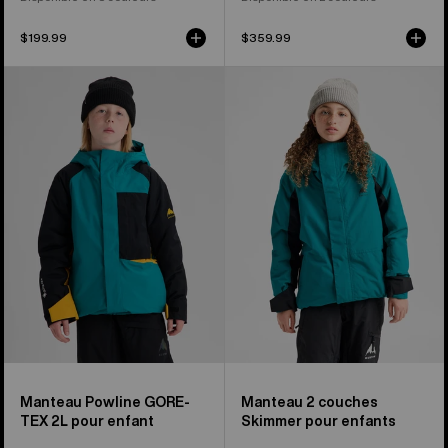
$199.99
$359.99
Burton
Burton
–
-
Manteau
Manteau
Powline
Skimmer
GORE-
pour
TEX
enfant
2L
pour
enfant
Manteau Powline GORE-
Manteau 2 couches
TEX 2L pour enfant
Skimmer pour enfants