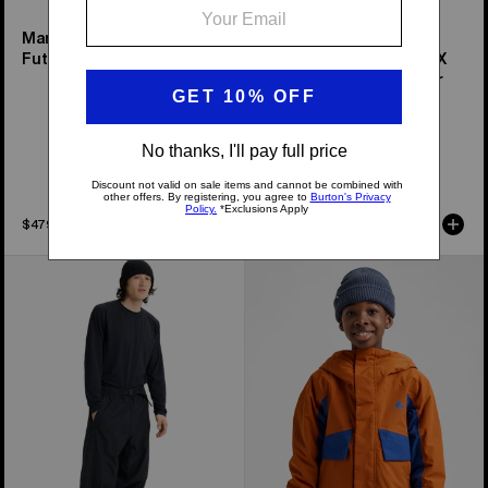
Manteau 3 couches
Manteau isolant
Futuretrust
2 couches en GORE-TEX
Reserve de Burton pour
hommes
Disponible en 2 couleurs
$479.99
$579.99
Pantalon
Burton
3 couches
-
Futuretrust
Manteau
de
2 couches
Burton
Ascutney
pour
enfant