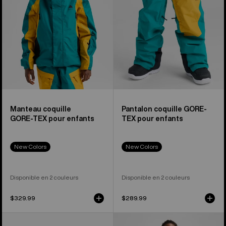
GORE-
TEX
TEX
pour
pour
enfant
enfant
Manteau coquille
Pantalon coquille GORE-
GORE‑TEX pour enfants
TEX pour enfants
New Colors
New Colors
Disponible en 2 couleurs
Disponible en 2 couleurs
$329.99
$289.99
Manteau
Salopette