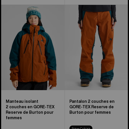
Manteau
Pantalon
isolant
2 couches
2 couches
en
en
GORE-
GORE-
TEX
TEX
Reserve
Reserve
de
de
Burton
Burton
pour
pour
femmes
femmes
Manteau isolant
Pantalon 2 couches en
2 couches en GORE-TEX
GORE-TEX Reserve de
Reserve de Burton pour
Burton pour femmes
femmes
New Colors