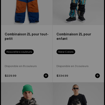
Combinaison 2L pour tout-
Combinaison 2L pour
petit
enfant
Nouvelles couleurs
New Colors
Disponible en 8 couleurs
Disponible en 3 couleurs
$229.99
$334.99
Manteau
Salopette
2 couches
en
en
GORE-
GORE-
TEX