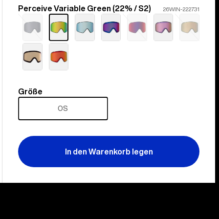
Perceive Variable Green (22% / S2)
Farbe
26WIN-222731
Ausverkauft
Ausverkauft
Ausverka
Größe
Größe
OS
In den Warenkorb legen