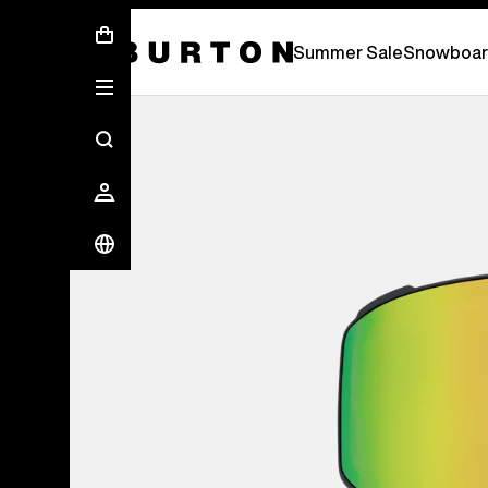
Sommer-Sale – Spare bis zu 50 % –
JETZ
Summer Sale
Snowboar