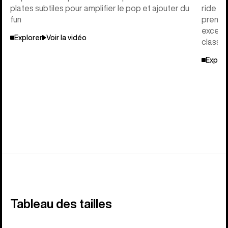
plates subtiles pour amplifier le pop et ajouter du
ride éq
fun
prendre
excepti
Explorer
Voir la vidéo
classiq
Explor
Tableau des tailles