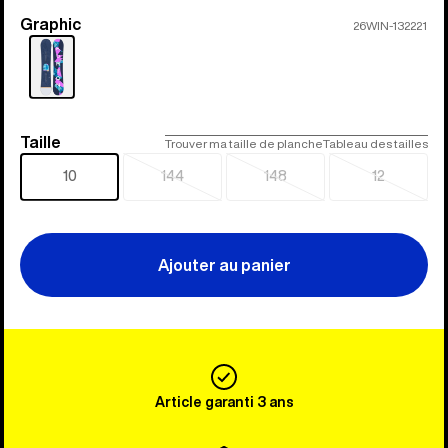
Graphic
Couleur
26WIN-132221
Taille
Taille
Trouver ma taille de planche
Tableau des tailles
10
144
148
12
Épuisé
Épuisé
Épuisé
Ajouter au panier
Article garanti 3 ans