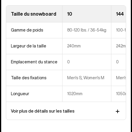
Taille du snowboard
10
144
Gamme de poids
80-120 lbs. / 36-54kg
100-150 
Largeur de la taille
240mm
242mm
Emplacement du stance
0
0
Taille des fixations
Men's S, Women's M
Men's S
Longueur
1020mm
1050mm
Voir plus de détails sur les tailles