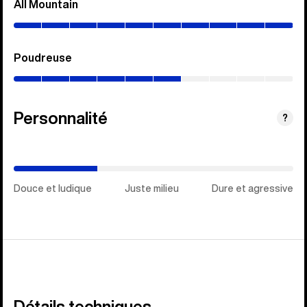
All Mountain
(0–
100%)
Poudreuse
(0–
60%)
Personnalité
(Juste
?
milieu)
Douce et ludique
Juste milieu
Dure et agressive
Détails techniques