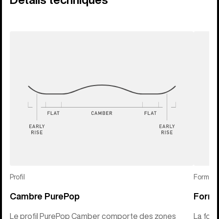
Profil
Forme
Cambre PurePop
Forme
Le profil PurePop Camber comporte des zones
La for