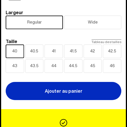
Largeur
Largeur
Regular
Wide
Taille
Taille
Tableau des tailles
40
40.5
41
41.5
42
42.5
43
43.5
44
44.5
45
46
Ajouter au panier