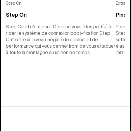
Step On
Extras
Step On
Pinces
Step On et c’est parti. Dès que vous êtes prêt(e) à
Pour vo
rider, le système de connexion boot-fixation Step
Step On™
On™ offre un niveau inégalé de confort et de
suffit d
performance qui vous permettront de vous attaquer
élastiq
à toute la montagne en un rien de temps.
l’arrièr