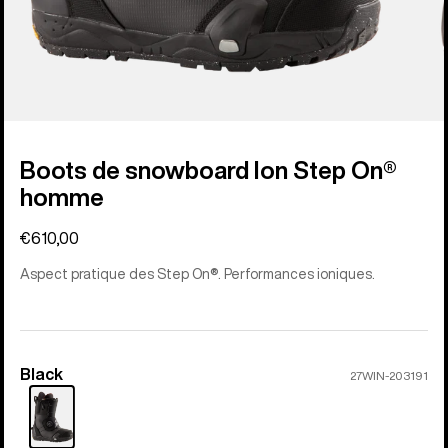
Boots de snowboard Ion Step On®
homme
€610,00
Aspect pratique des Step On®. Performances ioniques.
Black
Couleur
27WIN-203191