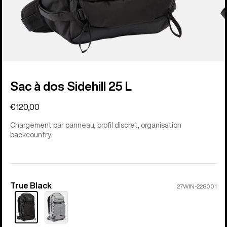
Sac à dos Sidehill 25 L
€120,00
Chargement par panneau, profil discret, organisation
backcountry.
True Black
Couleur
27WIN-228001