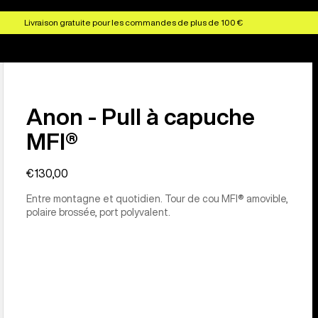
Livraison gratuite pour les commandes de plus de 100 €
Anon - Pull à capuche
MFI®
€130,00
Entre montagne et quotidien. Tour de cou MFI® amovible,
polaire brossée, port polyvalent.