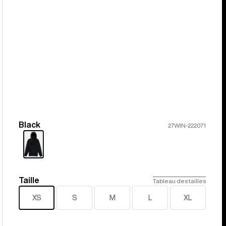
Black
Couleur
27WIN-222071
Taille
Taille
Tableau des tailles
XS
S
M
L
XL