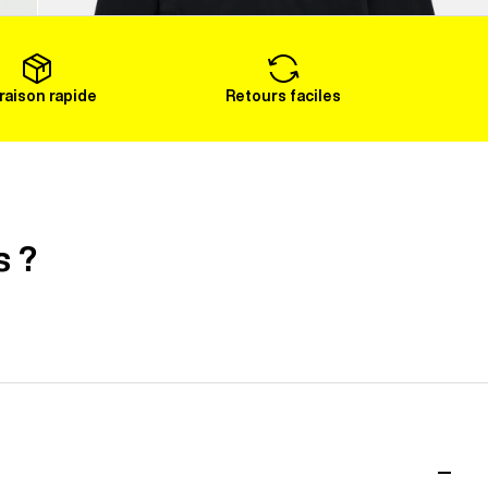
Voir plus
vraison rapide
Retours faciles
s ?