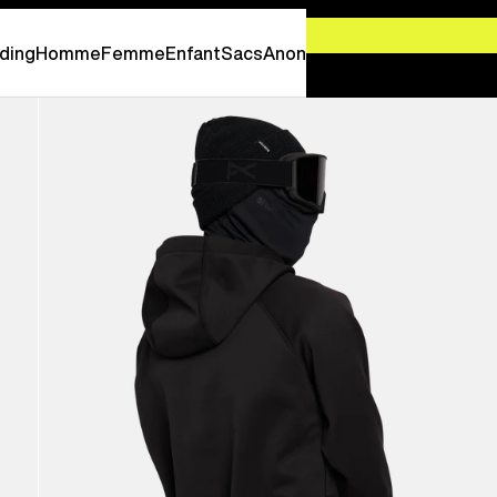
-
PROFITEZ EN MAINTENANT
ding
Homme
Femme
Enfant
Sacs
Anon