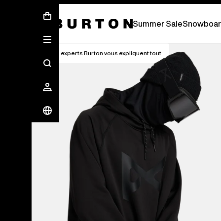
Soldes d’été - Économisez jusqu’à 50 % 
Summer Sale
Snowboar
Les experts Burton vous expliquent tout