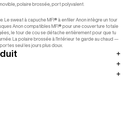
ovible, polaire brossée, port polyvalent.
e. Le sweat à capuche MFI® à enfiler Anon intègre un tour
ques Anon compatibles MFI® pour une couverture totale
angées, le tour de cou se détache entièrement pour que tu
née. La polaire brossée à l'intérieur te garde au chaud —
 portes seul les jours plus doux.
duit