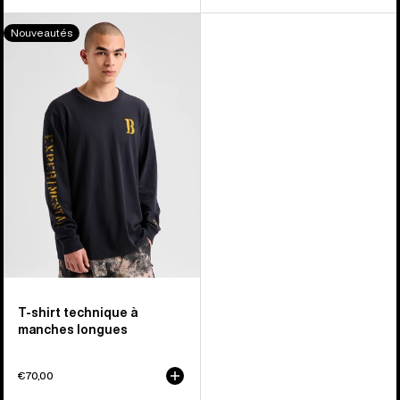
Burton
Nouveautés
-
T-
shirt
manches
longues
Protomark
T-shirt technique à
manches longues
€70,00