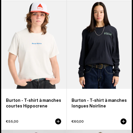
Burton
Burton
-
-
T-
T-
shirt
shirt
à
à
manches
manches
courtes
longues
Hippocrene
Noirline
Burton - T-shirt à manches
Burton - T-shirt à manches
courtes Hippocrene
longues Noirline
€55,00
€60,00