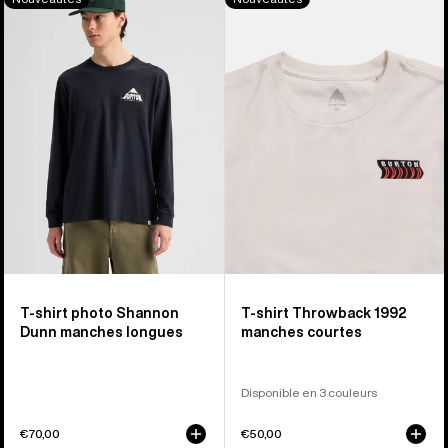
shirt
shirt
photo
Throwback
Shannon
1992
Dunn
manches
manches
courtes
longues
T-shirt photo Shannon
T-shirt Throwback 1992
Dunn manches longues
manches courtes
Disponible en 3 couleurs
€70,00
€50,00