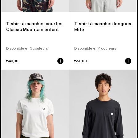
T-shirt à manches courtes
T-shirt à manches longues
Classic Mountain enfant
Elite
Disponible en 5 couleurs
Disponible en 4 couleurs
€40,00
€50,00
Burton
Burton
-
-
T-
T-
shirt
shirt
à
à
manches
manches
courtes
longues
Colfax
Colfax