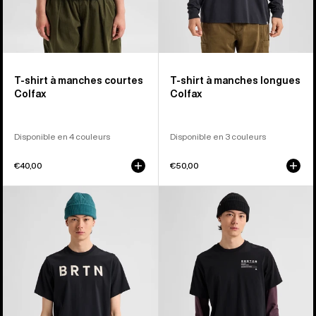
T-shirt à manches courtes
T-shirt à manches longues
Colfax
Colfax
Disponible en 4 couleurs
Disponible en 3 couleurs
€40,00
€50,00
Burton
Burton
-
-
T-
T-
shirt
shirt
à
à
manches
manches
courtes
courtes
BRTN
Moretown