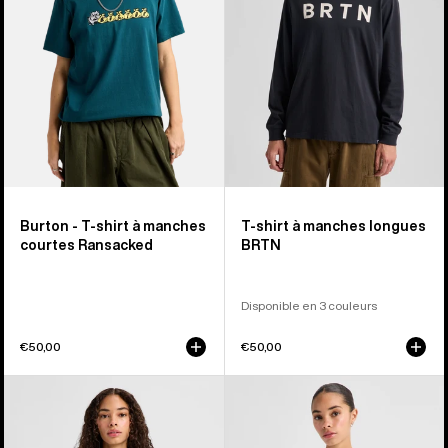
manches
manches
courtes
longues
Ransacked
BRTN
Burton - T-shirt à manches
T-shirt à manches longues
courtes Ransacked
BRTN
Disponible en 3 couleurs
€50,00
€50,00
Burton
Burton
-
-
T-
T-