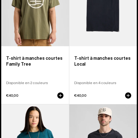
courtes
courtes
Family
Local
Tree
T-shirt à manches courtes
T-shirt à manches courtes
Family Tree
Local
Disponible en 2 couleurs
Disponible en 4 couleurs
€40,00
€40,00
Burton
Burton
-
-
T-
T-
shirt
shirt
à
à