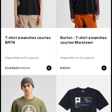
T-shirt à manches courtes
Burton - T-shirt à manches
BRTN
courtes Moretown
Disponible en 5 couleurs
Disponible en 3 couleurs
Prix
Du €40,00
Prix
€45,00
€40,00
soldé
habituel
Burton
Burton
-
-
T-
T-
shirt
shirt
à
à
manches
manches