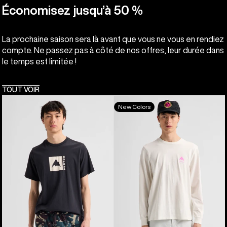
Économisez jusqu’à 50 %
La prochaine saison sera là avant que vous ne vous en rendiez
compte. Ne passez pas à côté de nos offres, leur durée dans
le temps est limitée !
TOUT VOIR
Burton
Burton
New Colors
-
-
T-
T-
shirt
shirt
à
à
manches
manches
courtes
longues
Classic
Elite
Mountain
High