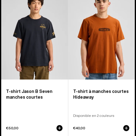
shirt
-
Jason
T-
B
shirt
Seven
à
manches
manches
courtes
courtes
Overlook
T-shirt Jason B Seven
T-shirt à manches courtes
manches courtes
Hideaway
Disponible en 2 couleurs
€50,00
€40,00