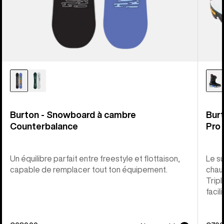
Burton - Snowboard à cambre
Bur
Counterbalance
Pro
Un équilibre parfait entre freestyle et flottaison,
Le s
capable de remplacer tout ton équipement.
chau
Tripl
facil