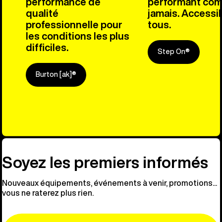
performance de
performant co
qualité
jamais. Accessib
professionnelle pour
tous.
les conditions les plus
difficiles.
Step On®
Burton [ak]®
Découvre n
Soyez les premiers informés
Nouveaux équipements, événements à venir, promotions...
vous ne raterez plus rien.