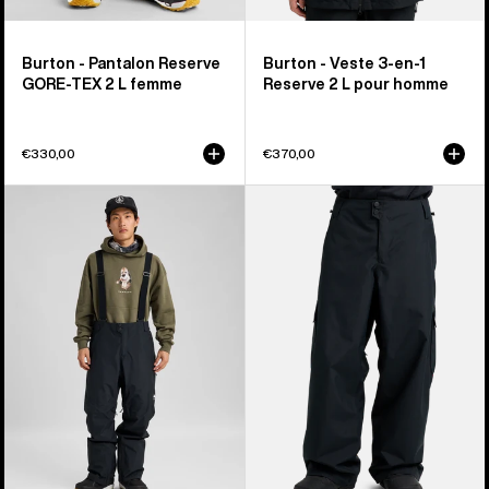
Burton - Pantalon Reserve
Burton - Veste 3-en-1
GORE‑TEX 2 L femme
Reserve 2 L pour homme
€330,00
€370,00
Burton
Burton
-
-
Pantalon
Pantalon
3-
baggy
en-
Reserve
1
2 L
Reserve
homme
2 L
homme