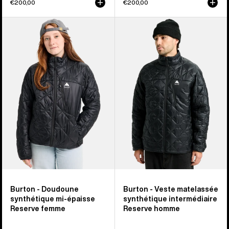
€200,00
€200,00
Burton
Burton
-
-
Doudoune
Veste
synthétique
matelassée
mi-
synthétique
épaisse
intermédiaire
Reserve
Reserve
femme
homme
Burton - Doudoune
Burton - Veste matelassée
synthétique mi-épaisse
synthétique intermédiaire
Reserve femme
Reserve homme