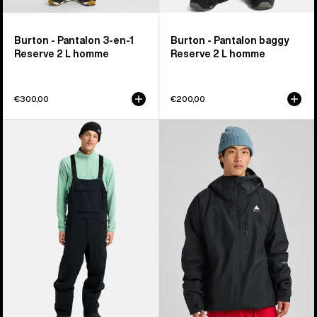
Burton - Pantalon 3-en-1
Burton - Pantalon baggy
Reserve 2 L homme
Reserve 2 L homme
€300,00
€200,00
Burton
Burton
-
-
Salopette
Veste
Reserve
isolante
2 L
Reserve
homme
2 L
homme