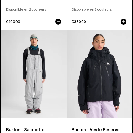
Disponible en 2 couleurs
Disponible en 2 couleurs
€400,00
€330,00
Burton
Burton
-
-
Salopette
Veste
Reserve
Reserve
GORE‑TEX
GORE-
2 L
TEX
homme
2 L
femme
Burton - Salopette
Burton - Veste Reserve