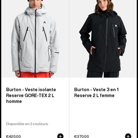
Veste
Veste
isolante
3
Reserve
en
GORE-
1
TEX
Reserve
2 L
2 L
homme
femme
Burton - Veste isolante
Burton - Veste 3 en 1
Reserve GORE-TEX 2 L
Reserve 2 L femme
homme
Disponible en 2 couleurs
€420,00
€370,00