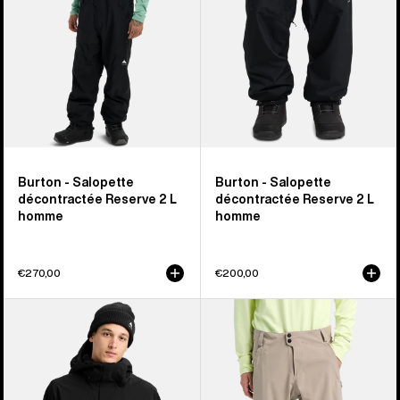
2 L
2 L
homme
homme
Burton - Salopette
Burton - Salopette
décontractée Reserve 2 L
décontractée Reserve 2 L
homme
homme
€270,00
€200,00
Burton
Burton
-
-
Veste
Pantalon
extensible
extensible
Reserve
Reserve