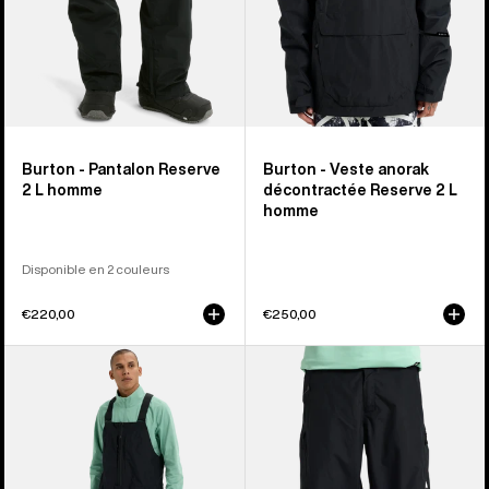
Burton - Pantalon Reserve
Burton - Veste anorak
2 L homme
décontractée Reserve 2 L
homme
Disponible en 2 couleurs
€220,00
€250,00
Burton
Burton
-
-
Salopette
Salopette
décontractée
décontractée
Reserve
Reserve