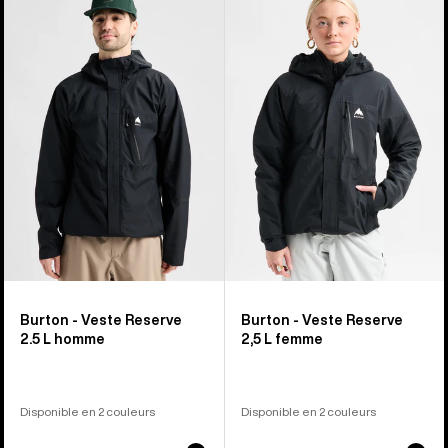
sur
-
-
37
Veste
Veste
Reserve
Reserve
2.5 L
2,5 L
homme
femme
Burton - Veste Reserve
Burton - Veste Reserve
2.5 L homme
2,5 L femme
Disponible en 2 couleurs
Disponible en 2 couleurs