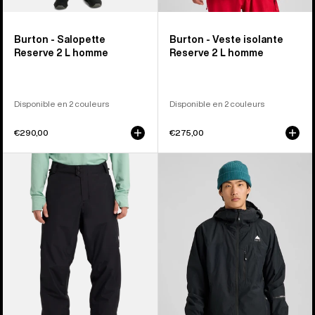
Burton - Salopette
Burton - Veste isolante
Reserve 2 L homme
Reserve 2 L homme
Disponible en 2 couleurs
Disponible en 2 couleurs
€290,00
€275,00
Burton
Burton
-
-
Pantalon
Veste
isolant
Reserve
Reserve
2 L
2 L
homme
homme