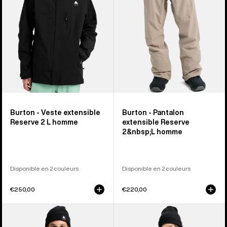
2 L
2 L
homme
homme
Burton - Veste extensible
Burton - Pantalon
Reserve 2 L homme
extensible Reserve
2&nbsp;L homme
Disponible en 2 couleurs
Disponible en 2 couleurs
€250,00
€220,00
Burton
Burton
-
-