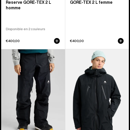
Reserve GORE‑TEX 2 L
GORE-TEX 2 L femme
homme
Disponible en 2 couleurs
€400,00
€400,00
Burton
Burton
-
-
Pantalon
Veste
Reserve
3-
GORE‑TEX
en-
2 L
1
femme
Reserve
2 L
pour
homme