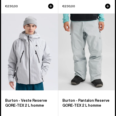
€230,00
€230,00
Burton
Burton
-
-
Veste
Pantalon
Reserve
Reserve
GORE-
GORE‑TEX
TEX
2 L
2 L
homme
homme
Burton - Veste Reserve
Burton - Pantalon Reserve
GORE-TEX 2 L homme
GORE‑TEX 2 L homme