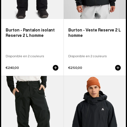
Burton - Pantalon isolant
Burton - Veste Reserve 2 L
Reserve 2 L homme
homme
Disponible en 2 couleurs
Disponible en 2 couleurs
€240,00
€250,00
Burton
Burton
-
-
Pantalon
Veste
Reserve
anorak
2 L
décontractée
homme
Reserve
2 L
homme