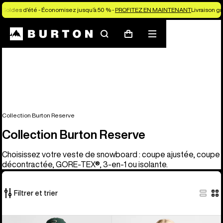
Soldes d’été - Économisez jusqu’à 50 % -
PROFITEZ EN MAINTENANT
Livraison g
Rechercher
Menu
Panier
Collection Burton Reserve
Collection Burton Reserve
Choisissez votre veste de snowboard : coupe ajustée, coupe
décontractée, GORE-TEX®, 3-en-1 ou isolante.
Filtrer et trier
37 produits
Burton
Burton