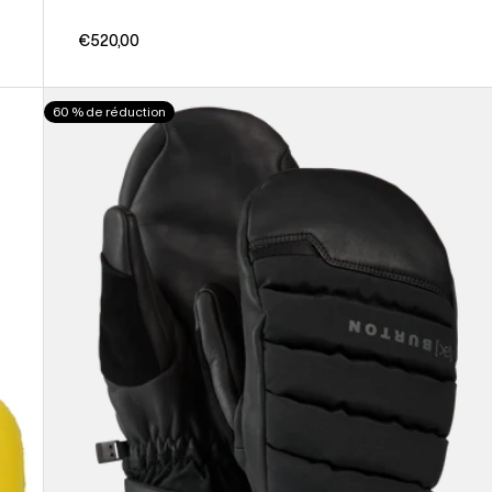
€520,00
Burton
60 % de réduction
-
Moufles
[ak]®
Windstopper
Oven