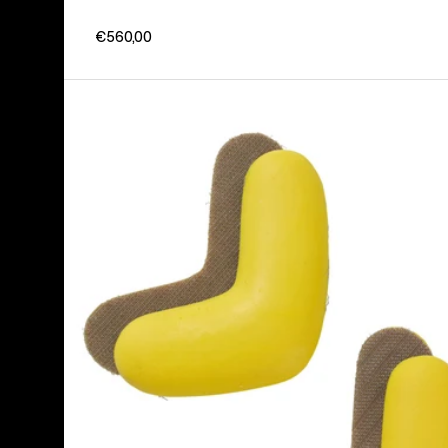
€560,00
Burton
-
J-
Bar
(Lot
de )