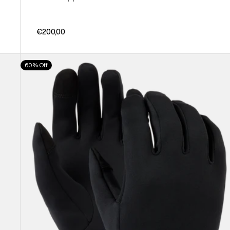
€200,00
Burton
60% Off
-
Sous-
gants
Screen
Grab®