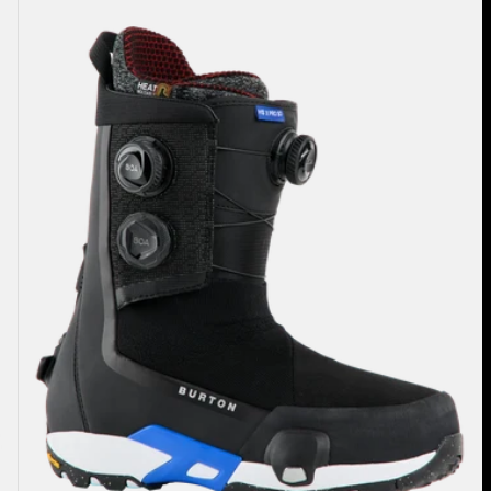
Boots
de
snowboard
Highshot
X
Pro
Step
On®
homme