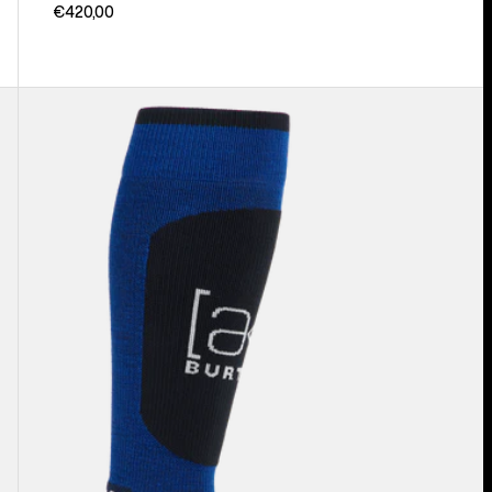
€420,00
Burton
-
Chaussettes
[ak]®
Endurance