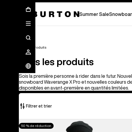
Soldes d’été - Économisez jusqu’à 50 % 
Summer Sale
Snowboar
Tous les produits
Tous les produits
Sois la première personne à rider dans le futur. Nouve
snowboard Waverange X Pro et nouvelles couleurs de 
disponibles en avant-première en quantités limitées.
Filtrer et trier
919 produits
Burton -
50 % de réduction
sur
Veste