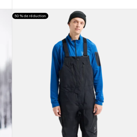
Burton
50 % de réduction
-
Salopette
[ak]®
Cyclic
GORE-
TEX
2 L
homme