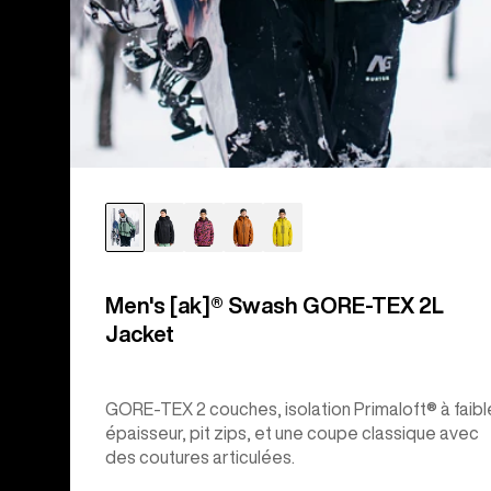
Men's [ak]® Swash GORE‑TEX 2L
Jacket
GORE-TEX 2 couches, isolation Primaloft® à faibl
épaisseur, pit zips, et une coupe classique avec
des coutures articulées.