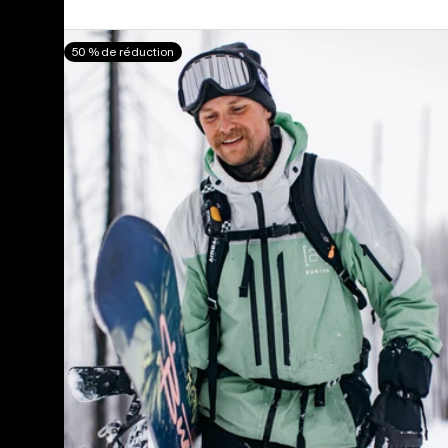
Burton
50 % de réduction
-
Veste
[ak]®
Swash
GORE‑TEX
2 L
homme