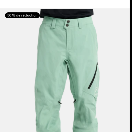
Burton
50 % de réduction
-
Pantalon
[ak]®
Cyclic
GORE-
TEX
2 L
homme