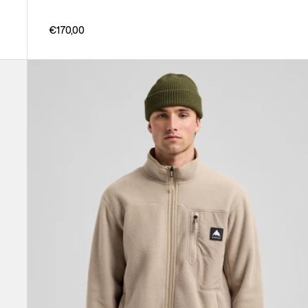
€170,00
Burton
-
Polaire
Cinder
zippée
pour
homme