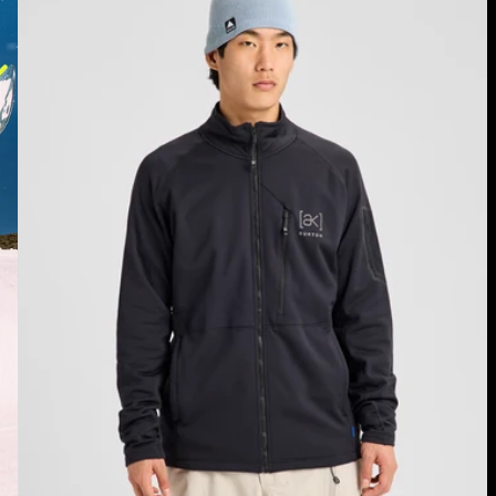
Polaire
extensible
zippée
[ak]®
Baker
homme