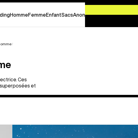
-
PROFITEZ EN MAINTENANT
ding
Homme
Femme
Enfant
Sacs
Anon
r homme
mme
ectrice. Ces
e superposées et