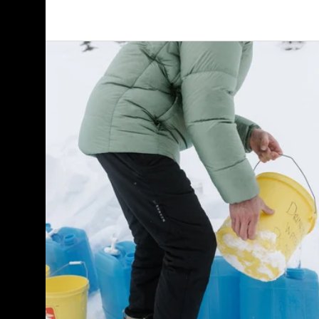
Burton
-
Pantalon
isolant
extensible
[ak]®
Helium
homme