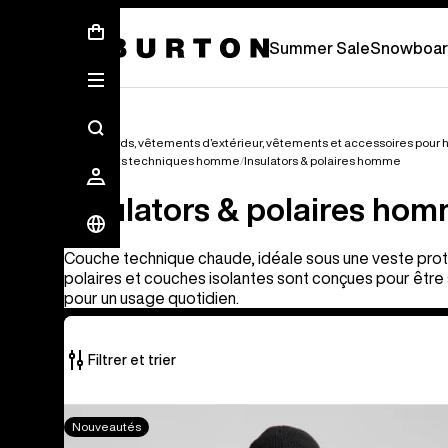
Soldes d’été - Économisez jusqu’à 50 % 
Summer Sale
Snowboar
Snowboards, vêtements d’extérieur, vêtements et accessoires pou
Vêtements techniques homme
Insulators & polaires homme
Insulators & polaires ho
Couche technique chaude, idéale sous une veste prot
polaires et couches isolantes sont conçues pour êtr
pour un usage quotidien.
Filtrer et trier
16 produits
Burton –
Nouveautés
sur
Veste