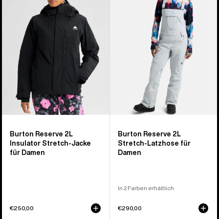
Insulator
Stretch-
Stretch-
Latzhose
Jacke
für
für
Damen
Damen
Burton Reserve 2L
Burton Reserve 2L
Insulator Stretch-Jacke
Stretch-Latzhose für
für Damen
Damen
In 2 Farben erhältlich
€250,00
€290,00