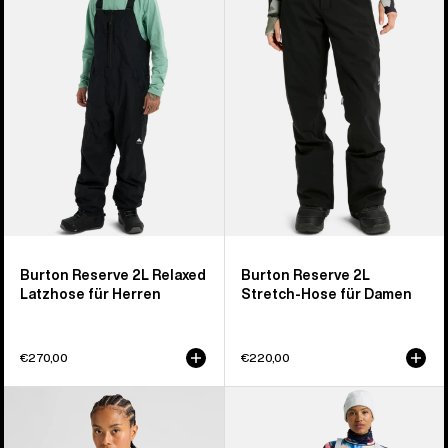
Relaxed
Stretch-
Latzhose
Hose
für
für
Herren
Damen
Burton Reserve 2L Relaxed
Burton Reserve 2L
Latzhose für Herren
Stretch-Hose für Damen
€270,00
€220,00
Burton
Burton
Reserve
Reserve
2L
2L