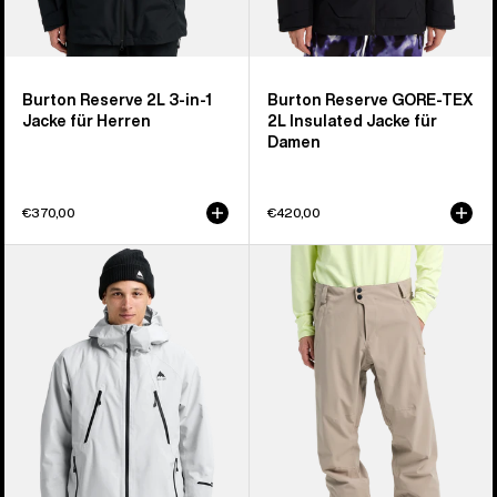
Burton Reserve 2L 3-in-1
Burton Reserve GORE-TEX
Jacke für Herren
2L Insulated Jacke für
Damen
€370,00
€420,00
Burton
Burton
Reserve
Reserve
GORE-
2L
TEX
Stretch-
2L
Hose
Insulated
für
Jacke
Herren
für
Herren