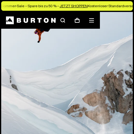
Sommer-Sale – Spare bis zu 50 % –
JETZT SHOPPEN
Kostenloser Standardversan
Suchen
Menü
Warenkorb