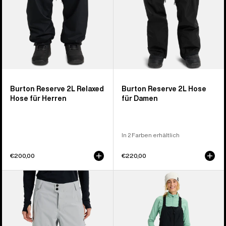
Burton Reserve 2L Relaxed
Burton Reserve 2L Hose
Hose für Herren
für Damen
In 2 Farben erhältlich
€200,00
€220,00
Burton
Burton
Reserve
Reserve
2L
2L
Relaxed
Latzhose
Hose
für