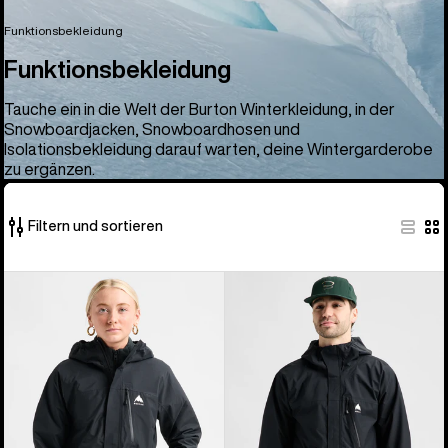
Funktionsbekleidung
Funktionsbekleidung
Tauche ein in die Welt der Burton Winterkleidung, in der
Snowboardjacken, Snowboardhosen und
Isolationsbekleidung darauf warten, deine Wintergarderobe
zu ergänzen.
Filtern und sortieren
66
Burton
Burton
von
Reserve
Reserve
66
2.5L
2.5L
Produkten
Jacke
Jacke
für
für
Damen
Herren