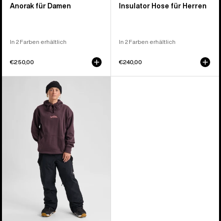
Anorak für Damen
Insulator Hose für Herren
In 2 Farben erhältlich
In 2 Farben erhältlich
€250,00
€240,00
Burton
Reserve
2L
3-
in-
1-
Hose
für
Damen