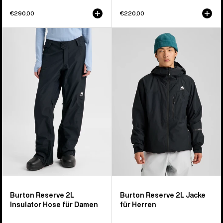
€290,00
€220,00
Burton
Burton
Reserve
Reserve
2L
2L
Insulator
Jacke
Hose
für
für
Herren
Damen
Burton Reserve 2L
Burton Reserve 2L Jacke
Insulator Hose für Damen
für Herren