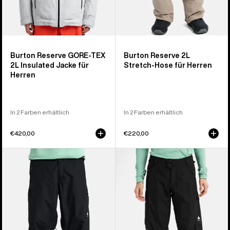
Burton Reserve GORE-TEX
Burton Reserve 2L
2L Insulated Jacke für
Stretch-Hose für Herren
Herren
In 2 Farben erhältlich
In 2 Farben erhältlich
€420,00
€220,00
Burton
Burton
Reserve
Reserve
2L
2L
Relaxed
Hose
Hose
für
für
Damen
Herren