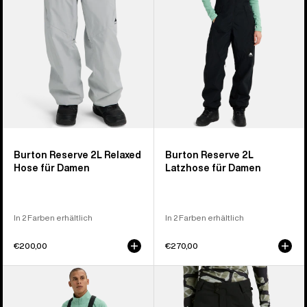
für
Damen
Damen
Burton Reserve 2L Relaxed
Burton Reserve 2L
Hose für Damen
Latzhose für Damen
In 2 Farben erhältlich
In 2 Farben erhältlich
€200,00
€270,00
Burton
Burton
Reserve
Reserve
2L
2L