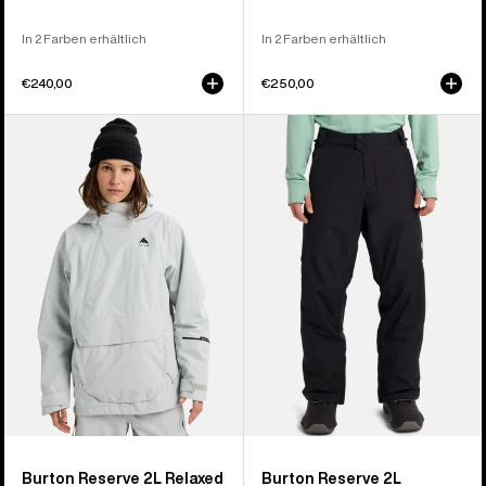
In 2 Farben erhältlich
In 2 Farben erhältlich
€240,00
€250,00
Burton
Burton
Reserve
Reserve
2L
2L
Relaxed
Insulator
Anorak
Hose
für
für
Damen
Herren
Burton Reserve 2L Relaxed
Burton Reserve 2L