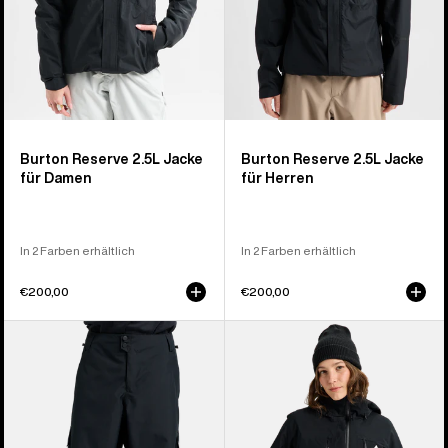
Burton Reserve 2.5L Jacke
Burton Reserve 2.5L Jacke
für Damen
für Herren
In 2 Farben erhältlich
In 2 Farben erhältlich
€200,00
€200,00
Burton
Burton
Reserve
Reserve
2L
2L
Baggy
3-
Hose
in-