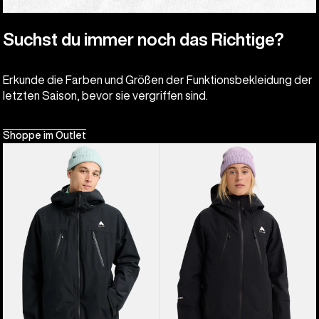
Suchst du immer noch das Richtige?
Erkunde die Farben und Größen der Funktionsbekleidung der
letzten Saison, bevor sie vergriffen sind.
Shoppe im Outlet
Burton
Burton
Reserve
Reserve
2L
GORE-
3-
TEX
in-
2L
1
Insulated
Jacke
Jacke
für
für
Herren
Damen