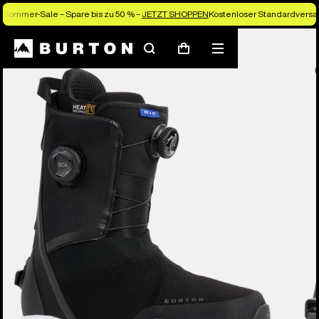
Sommer-Sale – Spare bis zu 50 % –
JETZT SHOPPEN
Kostenloser Standardversan
Die Experten von Burton erklären es dir
Suchen
Menü
Warenkorb