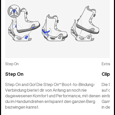
Step On
Extras
Step On
Clips
Step On and Go! Die Step On™ Boot-to-Bindung-
Die St
Verbindung bietet dir von Anfang an noch nie
auf de
dagewesenen Komfort und Performance, mit denen
einfach
du im Handumdrehen entspannt den ganzen Berg
Gamasc
bezwingen kannst.
in den C