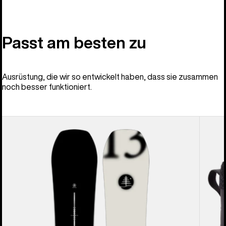
Passt am besten zu
Ausrüstung, die wir so entwickelt haben, dass sie zusammen
noch besser funktioniert.
Burton
Burton
Family
Ion
Tree
BOA®
Hometown
Snowb
Hero
für
Camber
Herren
Snowboard