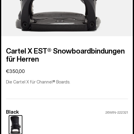
Cartel X EST® Snowboardbindungen
für Herren
€350,00
Die Cartel X für Channel® Boards.
Black
Farbe
26WIN-222321