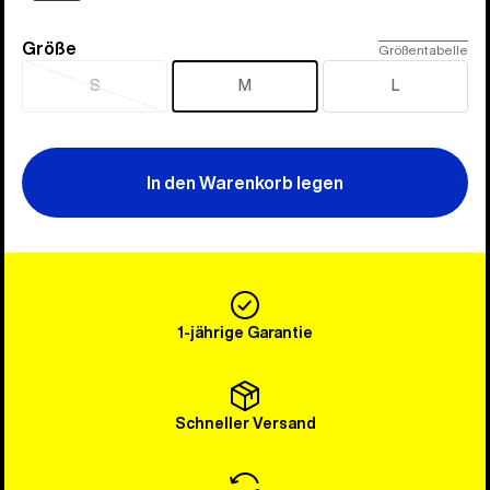
Größe
Größe
Größentabelle
S
M
L
Ausverkauft
In den Warenkorb legen
1-jährige Garantie
Schneller Versand