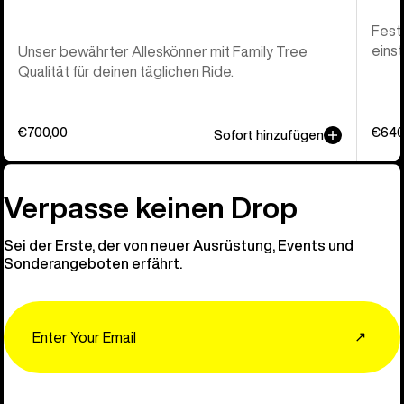
Feste
eins
Unser bewährter Alleskönner mit Family Tree
Qualität für deinen täglichen Ride.
€700,00
€640
Sofort hinzufügen
Verpasse keinen Drop
Sei der Erste, der von neuer Ausrüstung, Events und
Sonderangeboten erfährt.
Email
↗