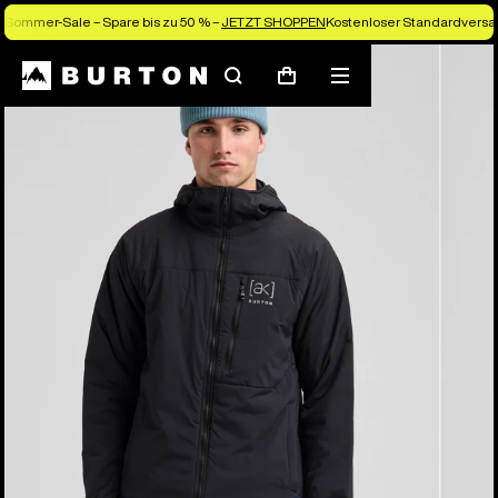
Sommer-Sale – Spare bis zu 50 % –
JETZT SHOPPEN
Kostenloser Standardversan
Die Experten von Burton erklären es dir
Suchen
Menü
Warenkorb