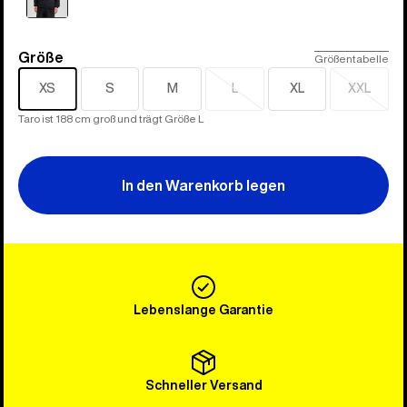
Größe
Größe
Größentabelle
XS
S
M
L
XL
XXL
Ausverkauft
Ausverk
Taro ist 188 cm groß und trägt Größe L
In den Warenkorb legen
Lebenslange Garantie
Schneller Versand