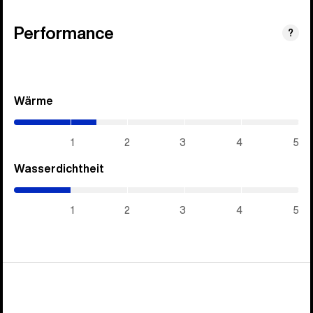
Performance
?
Wärme
(1.45
/
5)
1
2
3
4
5
Wasserdichtheit
(1
/
5)
1
2
3
4
5