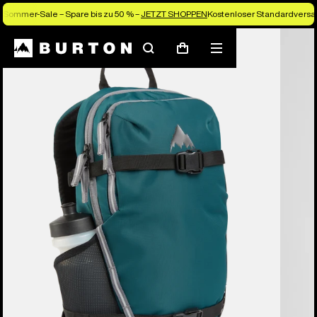
Sommer-Sale – Spare bis zu 50 % –
JETZT SHOPPEN
Kostenloser Standardversan
Suchen
Menü
Warenkorb