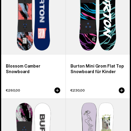
Kinder
Snowboard
für
Kinder
Blossom Camber
Burton Mini Grom Flat Top
Snowboard
Snowboard für Kinder
€260,00
€230,00
Burton
Burton
Grom
Good
Flat
Company
Top
Camber
Snowboard
Snowboard