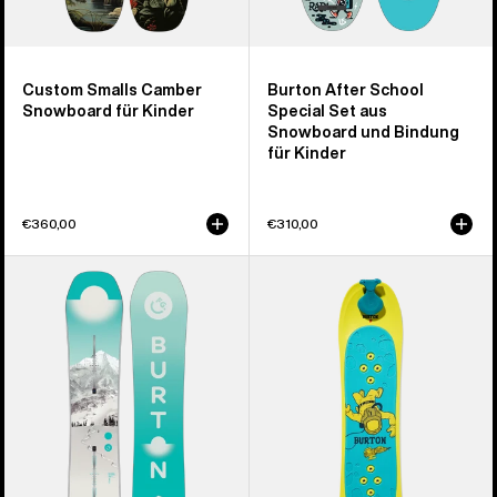
Custom Smalls Camber
Burton After School
Snowboard für Kinder
Special Set aus
Snowboard und Bindung
für Kinder
€360,00
€310,00
Burton
Burton
Feelgood
Riglet
Camber
Snowboard
Snowboard
für
für
Kinder
Damen