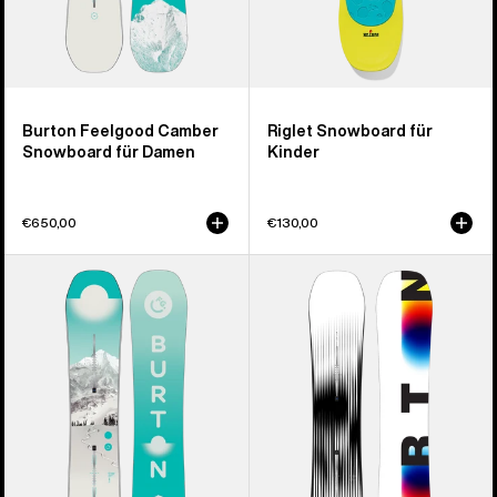
Burton Feelgood Camber
Riglet Snowboard für
Snowboard für Damen
Kinder
€650,00
€130,00
Burton
Burton
Feelgood
Custom
Flying
X
V
Camber
Snowboard
Snowboard
für
für
Damen
Herren