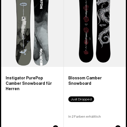
Camber
Snowboard
Snowboard
für
Herren
Instigator PurePop
Blossom Camber
Camber Snowboard für
Snowboard
Herren
Just Dropped
In 2 Farben erhältlich