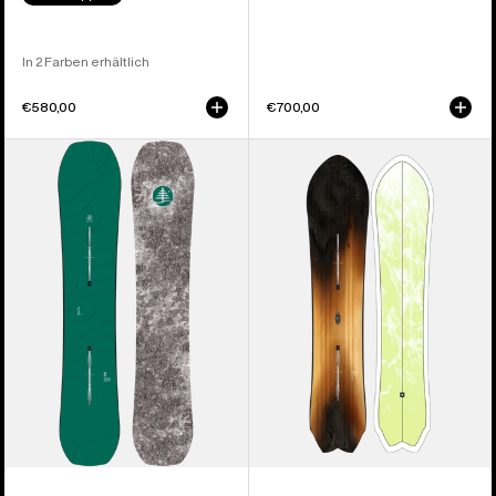
In 2 Farben erhältlich
€580,00
€700,00
Burton
Burton
Family
3D
Tree
Fish
Hometown
Directional
Hero
Flat
Camber
Top
Snowboard
Snowboard