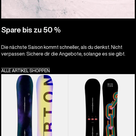
Spare bis zu 50 %
Die nächste Saison kommt schneller, als du denkst. Nicht
verpassen: Sichere dir die Angebote, solange es sie gibt.
ALLE ARTIKEL SHOPPEN
Burton
Burton
Custom
Cultivator
Flying
Flat
V
Top
Snowboard
Snowboard
für
Herren