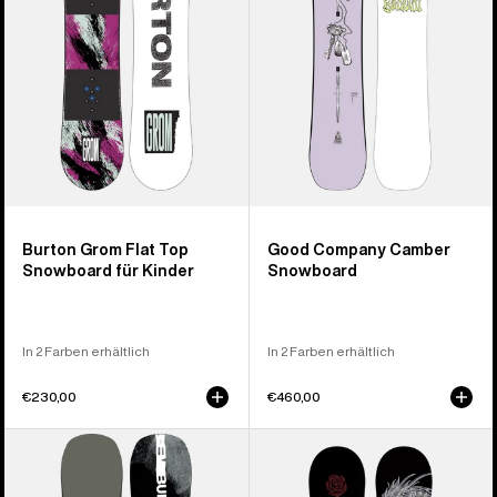
für
Kinder
Burton Grom Flat Top
Good Company Camber
Snowboard für Kinder
Snowboard
In 2 Farben erhältlich
In 2 Farben erhältlich
€230,00
€460,00
Burton
Burton
Instigator
Blossom
PurePop
Camber