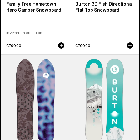
Family Tree Hometown
Burton 3D Fish Directional
Hero Camber Snowboard
Flat Top Snowboard
In 2 Farben erhältlich
€700,00
€700,00
Burton
Burton
Family
Feelgood
Tree
Smalls
Backseat
Camber
Driver
Snowboard
Pow
für
Surfing
Kinder
Snowboard