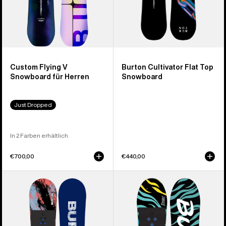
Custom Flying V
Burton Cultivator Flat Top
Snowboard für Herren
Snowboard
Just Dropped
In 2 Farben erhältlich
€700,00
€440,00
Burton
Burton
Grom
Mini
Camber
Grom
Snowboard
Flat
für
Top