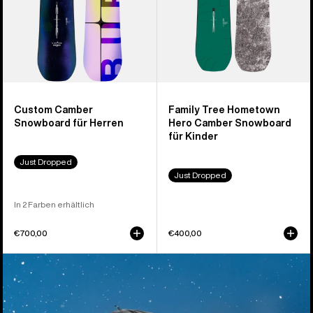
für
Kinder
Custom Camber
Family Tree Hometown
Snowboard für Herren
Hero Camber Snowboard
für Kinder
Just Dropped
Just Dropped
In 2 Farben erhältlich
€700,00
€400,00