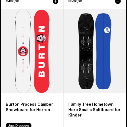
€460,00
€590,00
Burton
Burton
Process
Family
Camber
Tree
Snowboard
Hometown
für
Hero
Herren
Smalls
Splitboard
für
Kinder
Burton Process Camber
Family Tree Hometown
Snowboard für Herren
Hero Smalls Splitboard für
Kinder
Just Dropped