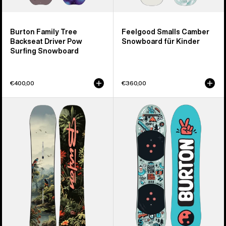
Burton Family Tree
Feelgood Smalls Camber
Backseat Driver Pow
Snowboard für Kinder
Surfing Snowboard
€400,00
€360,00
Burton
Burton
Custom
After
Smalls
School
Camber
Special
Snowboard
Set
für
aus
Kinder
Snowboard
und
Bindung
für
Kinder