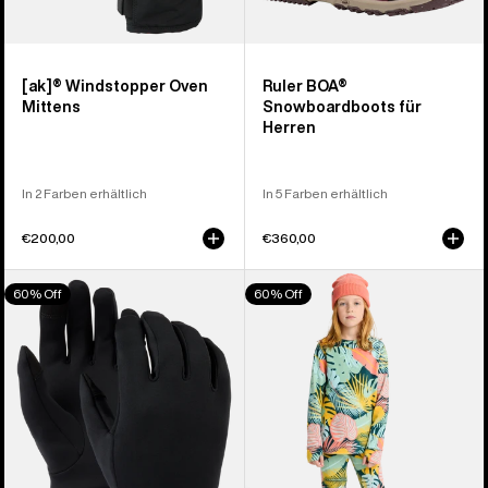
[ak]® Windstopper Oven
Ruler BOA®
Mittens
Snowboardboots für
Herren
In 2 Farben erhältlich
In 5 Farben erhältlich
€200,00
€360,00
Burton
Burton
60% Off
60% Off
Screen
Fleece-
Grab®
Funktionswäsche-
Innenhandschuhe
Set
für
Kinder