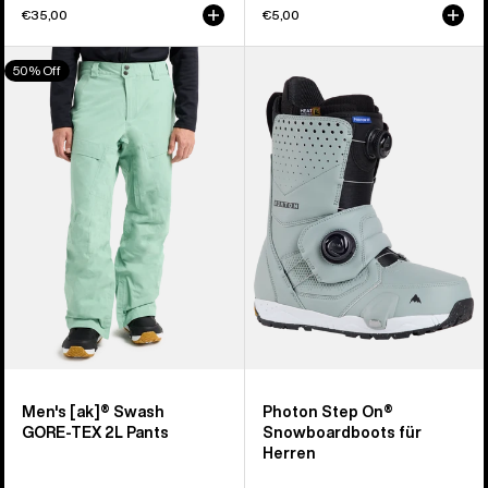
€35,00
€5,00
Burton
Burton
50% Off
[ak]®
Photon
Swash
Step
GORE‑TEX
On®
2L
Snowboardboots
Hose
für
für
Herren
Herren
Men's [ak]® Swash
Photon Step On®
GORE‑TEX 2L Pants
Snowboardboots für
Herren