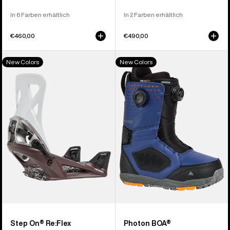
In 6 Farben erhältlich
In 2 Farben erhältlich
€460,00
€490,00
Burton
Burton
New Colors
New Colors
Step
Photon
On®
BOA®
Re:Flex
Snowboardboots
Snowboardbindung
für
für
Herren
Herren
Step On® Re:Flex
Photon BOA®