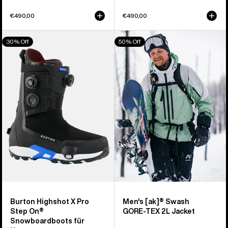
€490,00
€490,00
Burton
Burton
30% Off
50% Off
Highshot
[ak]®
X
Swash
Pro
GORE-
Step On®
TEX
Snowboardboots
2L
für
Jacke
Herren
für
Herren
Burton Highshot X Pro
Men's [ak]® Swash
Step On®
GORE‑TEX 2L Jacket
Snowboardboots für