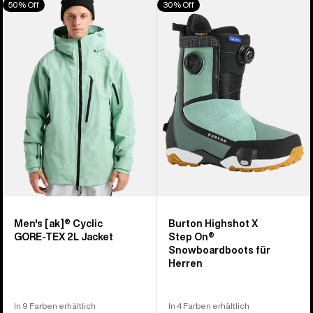
50% Off
30% Off
von
[ak]®
Highshot
917
Cyclic
X
Produkten
GORE‑TEX
Step On®
2L
Snowboardboots
Jacke
für
für
Herren
Herren
Men's [ak]® Cyclic
Burton Highshot X
GORE‑TEX 2L Jacket
Step On®
Snowboardboots für
Herren
In 9 Farben erhältlich
In 4 Farben erhältlich