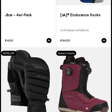
Jbar – 4er-Pack
[ak]® Endurance Socks
In 2 Farben erhältlich
€4,00
€44,00
Burton
Burton
60% Off
New Colors
[ak]®
Ruler
Windstopper
BOA®
Oven
Snowboardboots
Fäustlinge
für
Herren