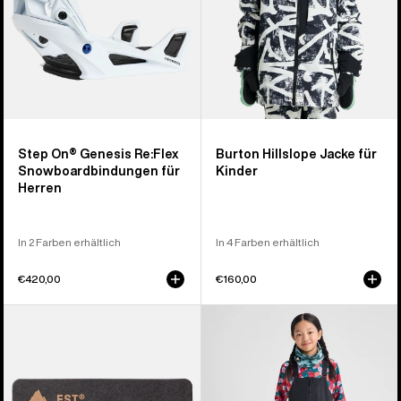
Herren
Step On® Genesis Re:Flex
Burton Hillslope Jacke für
Snowboardbindungen für
Kinder
Herren
In 2 Farben erhältlich
In 4 Farben erhältlich
€420,00
€160,00
Burton
Burton
EST®
Skylar
Compatibility
2L
Montage-
Latzhose