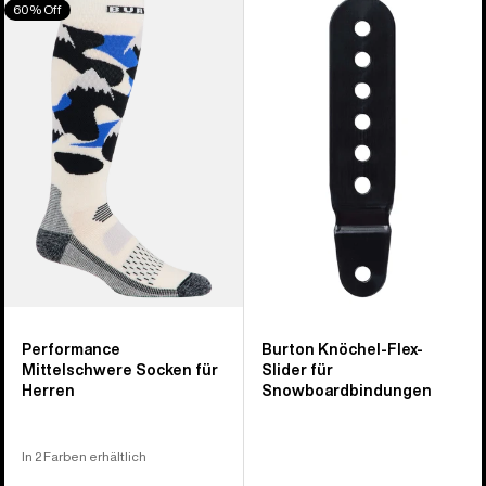
60% Off
Performance
Knöchel-
Midweight
Flex-
Socken
Slider
für
für
Herren
Snowboardbindungen
Performance
Burton Knöchel-Flex-
Mittelschwere Socken für
Slider für
Herren
Snowboardbindungen
In 2 Farben erhältlich