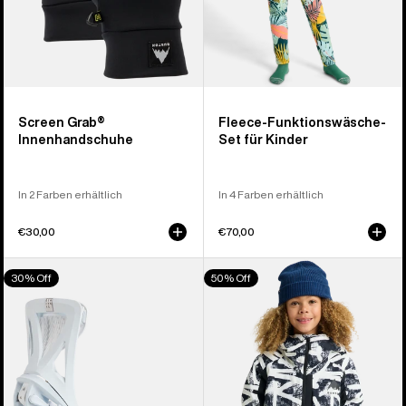
Screen Grab®
Fleece-Funktionswäsche-
Innenhandschuhe
Set für Kinder
In 2 Farben erhältlich
In 4 Farben erhältlich
€30,00
€70,00
Burton
Burton
30% Off
50% Off
Step
Hillslope
On®
Jacke
Genesis
für
Re:Flex
Kinder
Snowboardbindung
für