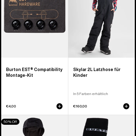
Kit
für
Kinder
Burton EST® Compatibility
Skylar 2L Latzhose für
Montage-Kit
Kinder
In 5 Farben erhältlich
€4,00
€160,00
Burton
Burton
50% Off
Oak
Performance
Hoodie
Midweight