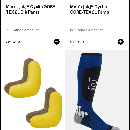
Men's [ak]® Cyclic GORE-
Men's [ak]® Cyclic
TEX 2L Bib Pants
GORE‑TEX 2L Pants
In 3 Farben erhältlich
In 7 Farben erhältlich
€520,00
€420,00
Burton
Burton
J-
[ak]®
Bar
Endurance
(er-
Socken
Pack)