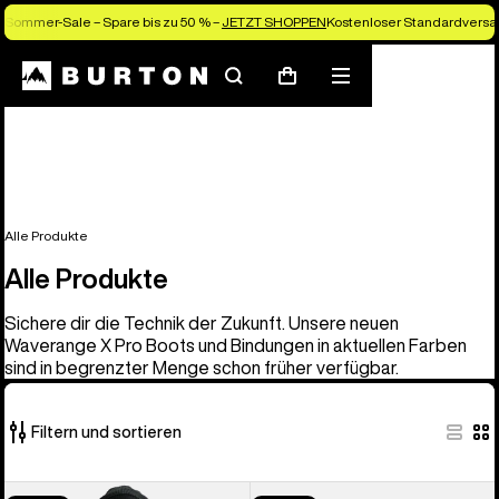
Sommer-Sale – Spare bis zu 50 % –
JETZT SHOPPEN
Kostenloser Standardversan
Suchen
Menü
Warenkorb
Alle Produkte
Alle Produkte
Sichere dir die Technik der Zukunft. Unsere neuen
Waverange X Pro Boots und Bindungen in aktuellen Farben
sind in begrenzter Menge schon früher verfügbar.
Filtern und sortieren
917
Burton
Burton