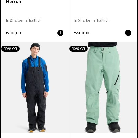
Herren
In 2 Farben erhältlich
In 5 Farben erhältlich
€700,00
€560,00
Burton
Burton
50% Off
50% Off
[ak]®
[ak]®
Cyclic
Cyclic
GORE-
GORE‑TEX
TEX
2L
2L
Hose
Latzhose
für
für
Herren
Herren