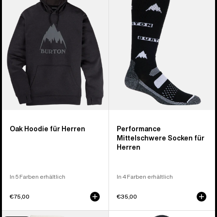
für
Socken
Herren
für
Herren
Oak Hoodie für Herren
Performance
Mittelschwere Socken für
Herren
In 5 Farben erhältlich
In 4 Farben erhältlich
€75,00
€35,00
Burton
Burton