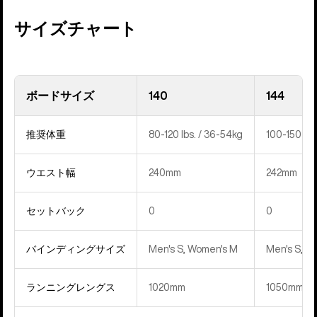
サイズチャート
ボードサイズ
140
144
推奨体重
80-120 lbs. / 36-54kg
100-150 lbs
ウエスト幅
240mm
242mm
セットバック
0
0
バインディングサイズ
Men's S, Women's M
Men's S, W
ランニングレングス
1020mm
1050mm