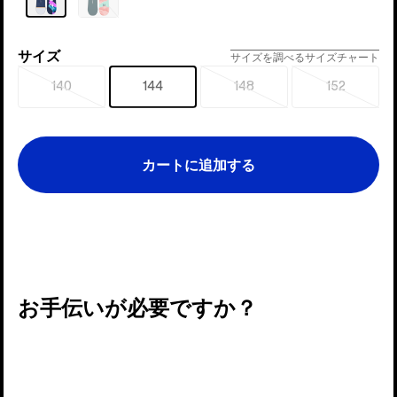
り
切
れ
サイズ
サ
サイズを調べる
サイズチャート
イ
140
144
148
152
売
売
売
ズ
り
り
り
切
切
切
れ
れ
れ
カートに追加する
お手伝いが必要ですか？