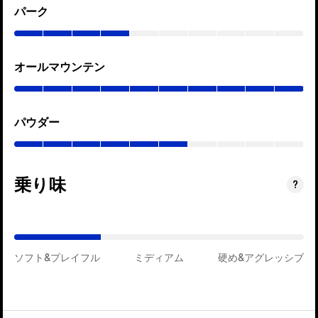
パーク
(0–
40%)
オールマウンテン
(0–
100%)
パウダー
(0–
60%)
乗り味
(ミ
?
デ
ィ
ア
ソフト&プレイフル
ム)
ミディアム
硬め&アグレッシブ