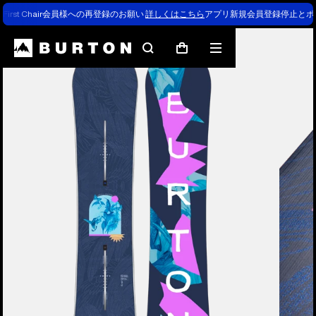
First Chair会員様への再登録のお願い
詳しくはこちら
アプリ新規会員登録停止とポ
Burtonの専門家による解説
検
メ
カ
索
ニ
ー
ュ
ト
ー