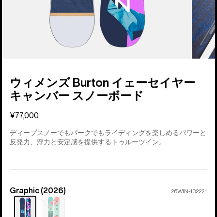
ウィメンズ Burton イェーセイヤー
キャンバー スノーボード
¥77,000
ディープスノーでもパークでもライディングを楽しめるパワーと
反発力、浮力と安定感を提供するトゥルーツイン。
Graphic (2026)
カ
26WIN-132221
ラ
ー
売