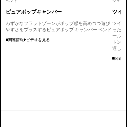
ベンド
シェイ
ピュアポップキャンバー
ツイ
わずかなフラットゾーンがポップ感を高めつつ遊び
ツイン
やすさをプラスするピュアポップ キャンバー ベンド
ったく
ールが
関連情報
ビデオを見る
トンピ
適して
関連情