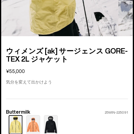
ウィメンズ [ak] サージェンス GORE-
TEX 2L ジャケット
¥55,000
気分を変えて出かけよう
Buttermilk
カ
25WIN-225091
ラ
ー