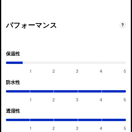
パフォーマンス
?
保温性
(0.7
/
5)
1
2
3
4
5
防水性
(5
/
5)
1
2
3
4
5
透湿性
(5
/
5)
1
2
3
4
5