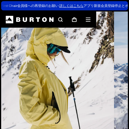
First Chair会員様への再登録のお願い
詳しくはこちら
アプリ新規会員登録停止とポ
検
メ
カ
索
ニ
ー
ュ
ト
ー