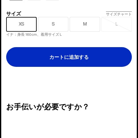
サイズ
サ
サイズチャート
イ
XS
S
M
L
売
ズ
り
イナ：身長 160cm、着用サイズ L
切
れ
カートに追加する
お手伝いが必要ですか？