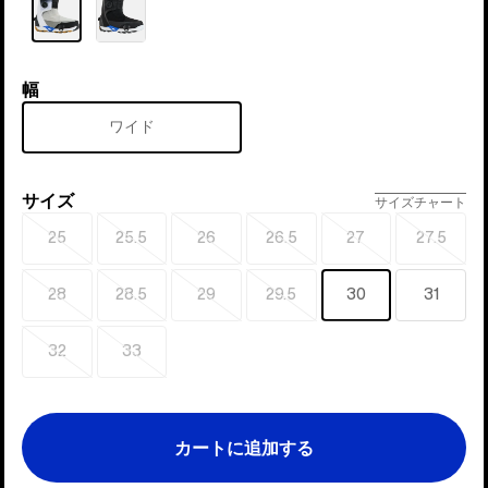
ー
幅
幅
ワイド
サイズ
サ
サイズチャート
イ
25
25.5
26
26.5
27
27.5
売
売
売
売
売
売
ズ
り
り
り
り
り
り
切
切
切
切
切
切
28
28.5
29
29.5
30
31
売
売
売
売
れ
れ
れ
れ
れ
れ
り
り
り
り
切
切
切
切
32
33
売
売
れ
れ
れ
れ
り
り
切
切
れ
れ
カートに追加する