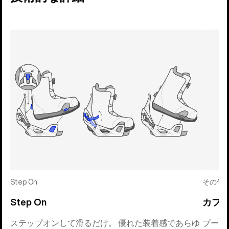
Step On
その他:
Step On
カフ
ステップオンして滑るだけ。 優れた装着感であらゆ
ブーツ