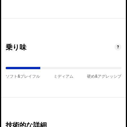
乗り味
(ミ
?
デ
ィ
ア
ソフト&プレイフル
ム)
ミディアム
硬め&アグレッシブ
技術的な詳細