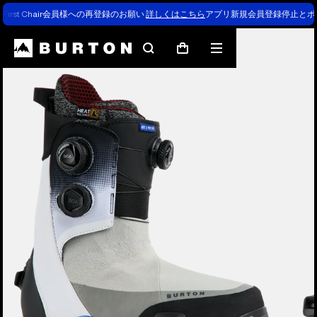
First Chair会員様への再登録のお願い
詳しくはこちら
アプリ新規会員登録停止とポ
Burtonの専門家による解説
検
メ
カ
索
ニ
ー
ュ
ト
ー