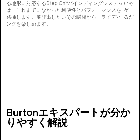
る地形に対応するStep On™バインディングシステム
いやす
は、これまでになかった利便性とパフォーマンスを
ゲータ
発揮します。飛び出したいその瞬間から、ライディ
るだけ
ングを楽しめます。
Burtonエキスパートが分か
りやすく解説