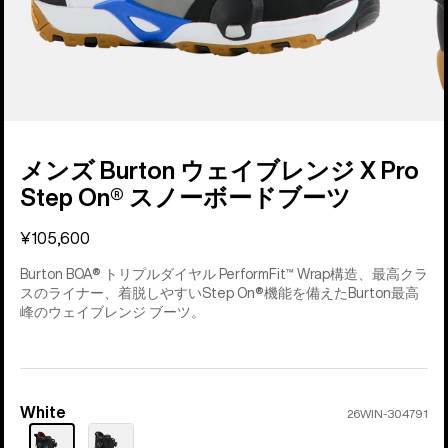
メンズ Burton ウェイブレンジ X Pro
Step On® スノーボードブーツ
¥105,600
Burton BOA® トリプルダイヤル PerformFit™ Wrap構造、最高クラ
スのライナー、着脱しやすいStep On®機能を備えたBurton最高
峰のウェイブレンジ ブーツ。
White
カ
26WIN-304791
ラ