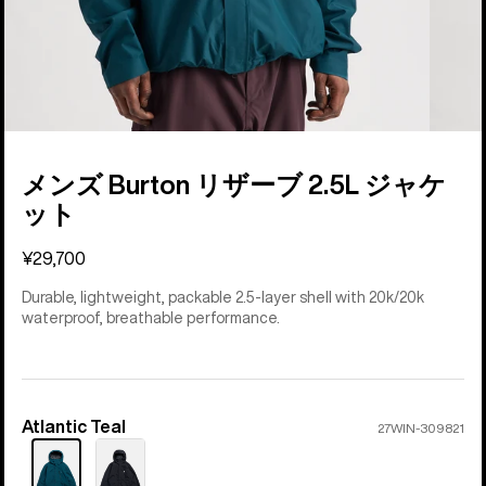
メンズ Burton リザーブ 2.5L ジャケ
ット
¥29,700
Durable, lightweight, packable 2.5-layer shell with 20k/20k
waterproof, breathable performance.
Atlantic Teal
カ
27WIN-309821
ラ
ー