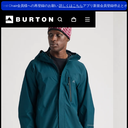
First Chair会員様への再登録のお願い
詳しくはこちら
アプリ新規会員登録停止とポ
検
メ
カ
索
ニ
ー
ュ
ト
ー