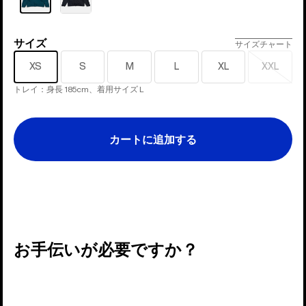
サイズ
サ
サイズチャート
イ
XS
S
M
L
XL
XXL
売
ズ
り
トレイ：身長 185cm、着用サイズ L
切
れ
カートに追加する
お手伝いが必要ですか？