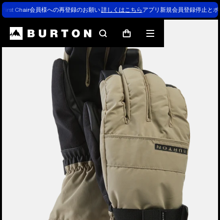
First Chair会員様への再登録のお願い
詳しくはこちら
アプリ新規会員登録停止とポ
Burtonの専門家による解説
検
メ
カ
索
ニ
ー
ュ
ト
ー