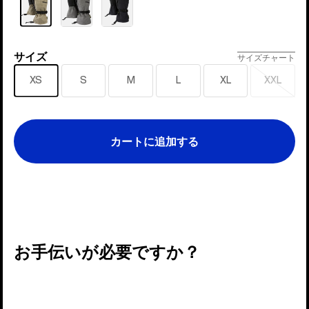
ー
サイズ
サ
サイズチャート
イ
XS
S
M
L
XL
XXL
売
ズ
り
切
れ
カートに追加する
お手伝いが必要ですか？