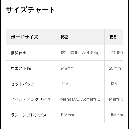
サイズチャート
ボードサイズ
152
155
推奨体重
120-180 lbs. / 54-82kg
120-180 lbs
ウエスト幅
249mm
251mm
セットバック
‍-12.5
‍-12.5
バインディングサイズ
Men's M/L, Women's L
Men's M/L,
ランニングレングス
1125mm
1155mm