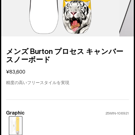
メンズ Burton プロセス キャンバー
スノーボード
¥83,600
精度の高いフリースタイルを実現
Graphic
カ
25WIN-106921
ラ
ー
売
り