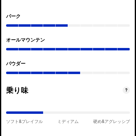
パーク
(0–
50%)
オールマウンテン
(0–
100%)
パウダー
(0–
60%)
乗り味
(ミ
?
デ
ィ
ア
ソフト&プレイフル
ム)
ミディアム
硬め&アグレッシブ