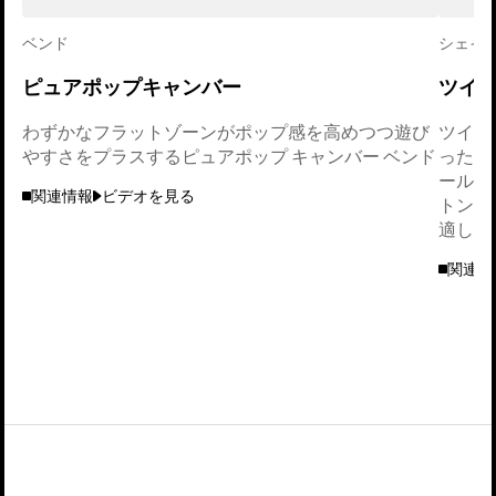
ベンド
シェイ
ピュアポップキャンバー
ツイ
わずかなフラットゾーンがポップ感を高めつつ遊び
ツイン
やすさをプラスするピュアポップ キャンバー ベンド
ったく
ールが
関連情報
ビデオを見る
トンピ
適して
関連情