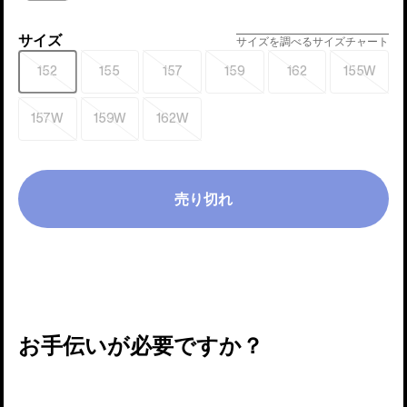
切
れ
サイズ
サ
サイズを調べる
サイズチャート
イ
152
155
157
159
162
155W
売
売
売
売
売
売
ズ
り
り
り
り
り
り
切
切
切
切
切
切
157W
159W
162W
売
売
売
れ
れ
れ
れ
れ
れ
り
り
り
切
切
切
れ
れ
れ
売り切れ
お手伝いが必要ですか？