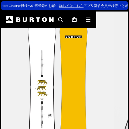
First Chair会員様への再登録のお願い
詳しくはこちら
アプリ新規会員登録停止とポ
検
メ
カ
索
ニ
ー
ュ
ト
ー