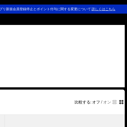
プリ新規会員登録停止とポイント付与に関する変更について
詳しくはこちら
比較する:
オフ
/
オン
メ
ン