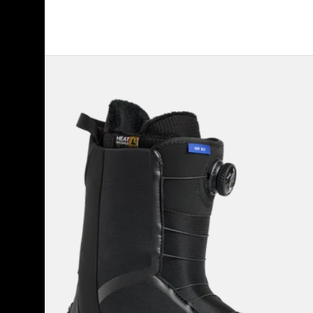
メ
ン
ズ
Burton
WAVERANGE
Step
On®
ス
ノ
ー
ボ
ー
ド
ブ
ー