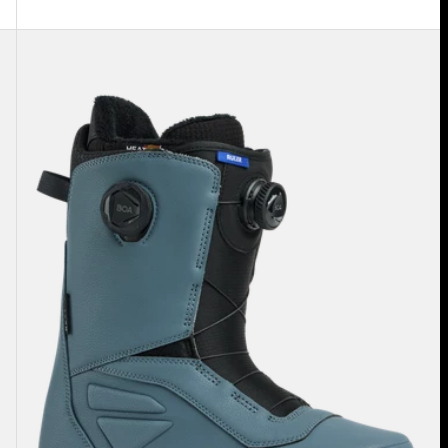
メ
ン
ズ
Burton
ル
ー
ラ
ー
BOA®
ス
ノ
ー
ボ
ー
ド
ブ
ー