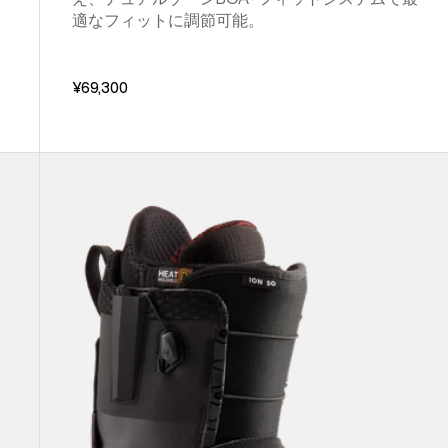
適なフィットに調節可能。
¥69,300
メ
ン
ズ
Burton
ア
イ
オ
ン
Step
On®
ス
ノ