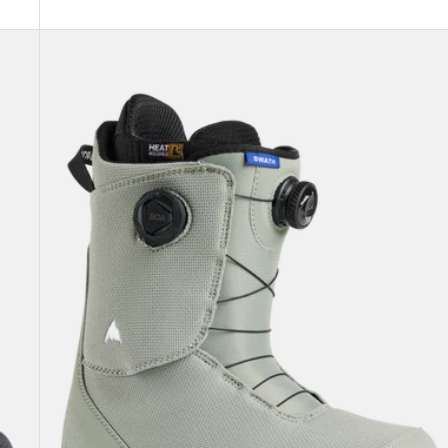
メ
ン
ズ
Burton
ス
ワ
ス
BOA®
ス
ノ
ー
ボ
ー
ド
ブ
ー
ツ