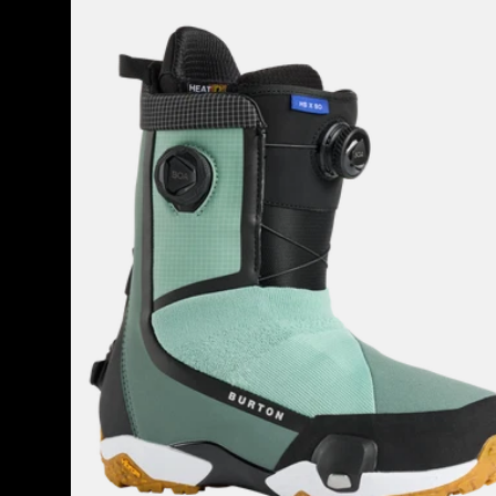
の
ズ
商
Burton
品
ハ
の
イ
24
シ
ョ
ッ
ト
X
Step
On®
ス
ノ
ー
ボ
ー
ド
ブ