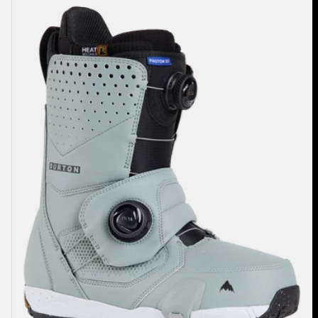
ズ
Burton
フ
ォ
ト
ン
Step
On®
ス
ノ
ー
ボ
ー
ド
ブ
ー
ツ