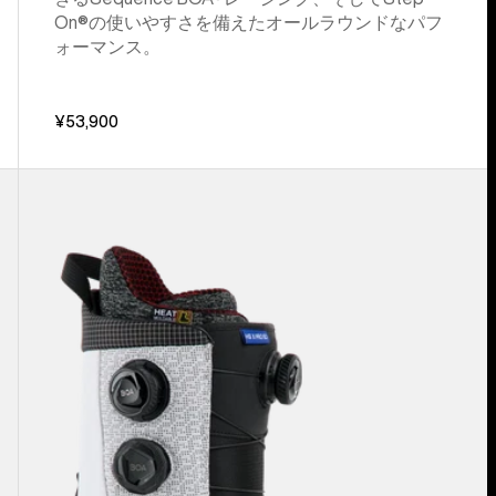
On®の使いやすさを備えたオールラウンドなパフ
ォーマンス。
¥53,900
メ
ン
ズ
Burton
ハ
イ
シ
ョ
ッ
ト
X
Pro