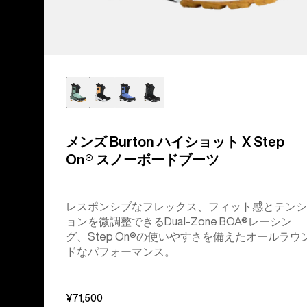
ー
ツ
メンズ Burton ハイショット X Step
On® スノーボードブーツ
レスポンシブなフレックス、フィット感とテンシ
ョンを微調整できるDual-Zone BOA®レーシン
グ、Step On®の使いやすさを備えたオールラウ
ドなパフォーマンス。
¥71,500