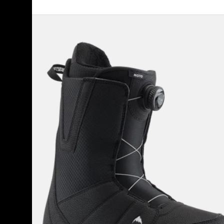
メ
ン
ズ
Burton
モ
ト
BOA®
ス
ノ
ー
ボ
ー
ド
ブ
ー
ツ