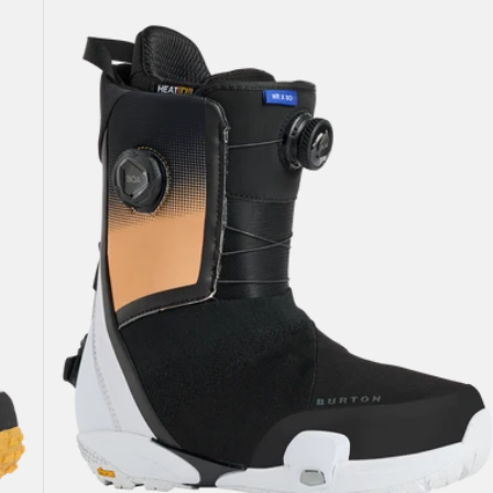
ズ
Burton
ウ
ェ
イ
ブ
レ
ン
ジ
X
Step
On®
ス
ノ
ー
ボ
ー
ド