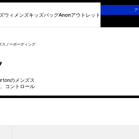
詳しくはこちら
ア
ズ
ウィメンズ
キッズ
バッグ
Anon
アウトレット
ズスノーボーディング
ツ
tonのメンズス
、コントロール
メ
ン