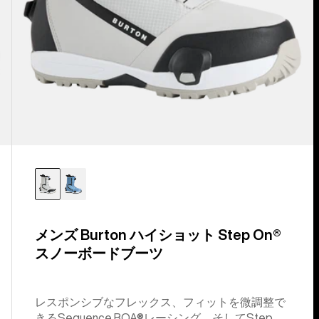
ボ
ー
ド
ブ
ー
ツ
メンズ Burton ハイショット Step On®
スノーボードブーツ
レスポンシブなフレックス、フィットを微調整で
きるSequence BOA®レーシング、そしてStep