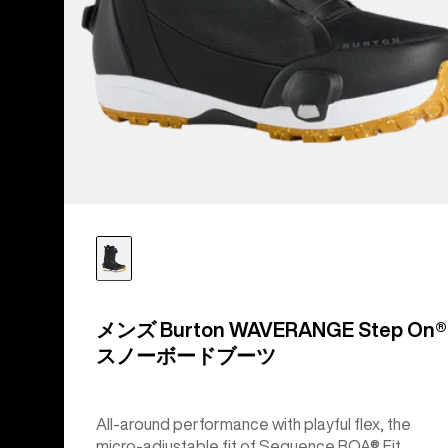
ツ
メンズ Burton WAVERANGE Step On®
スノーボードブーツ
All-around performance with playful flex, the
micro-adjustable fit of Sequence BOA® Fit