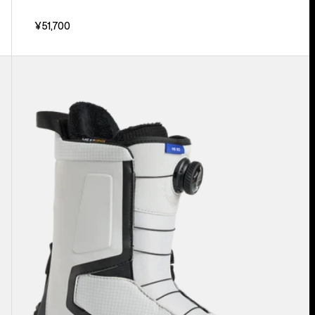
¥51,700
メ
ン
ズ
Burton
ハ
イ
シ
ョ
ッ
ト
Step
On®
ス
ノ
ー