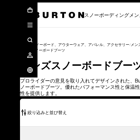
First Chair会員様への再登録のお願い
スノーボーディング
メン
メンズ スノーボード、アウターウェア、アパレル、アクセサリー
メン
メンズスノーボードブーツ
メンズスノーボードブー
プロライダーの意見を取り入れてデザインされた、Bur
ノーボードブーツ。優れたパフォーマンス性と保温性
性を提供します。
絞り込みと並び替え
24
メ
個
ン