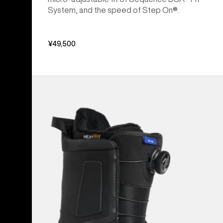
System, and the speed of Step On®.
¥49,500
メ
ン
ズ
Burton
ハ
イ
シ
ョ
ッ
ト
Step
On®