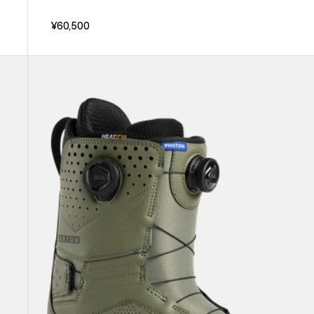
¥60,500
メ
ン
ズ
Burton
フ
ォ
ト
ン
BOA®
ス
ノ
ー
ボ
ー
ド