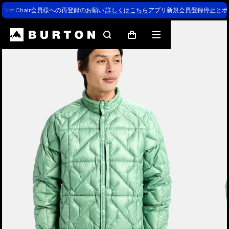
First Chair会員様への再登録のお願い
詳しくはこちら
アプリ新規会員登録停止とポ
検
メ
カ
索
ニ
ー
ュ
ト
ー