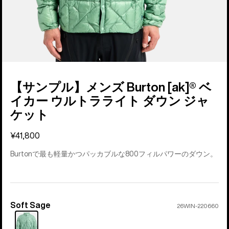
【サンプル】メンズ Burton [ak]® ベ
イカー ウルトラライト ダウン ジャ
ケット
¥41,800
Burtonで最も軽量かつパッカブルな800フィルパワーのダウン。
Soft Sage
カ
26WIN-220660
ラ