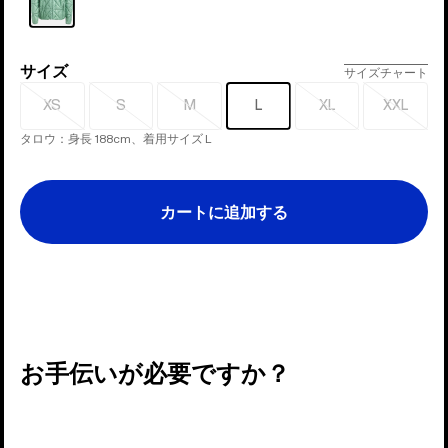
ー
サイズ
サ
サイズチャート
イ
XS
S
M
L
XL
XXL
売
売
売
売
売
ズ
り
り
り
り
り
タロウ：身長 188cm、着用サイズ L
切
切
切
切
切
れ
れ
れ
れ
れ
カートに追加する
お手伝いが必要ですか？