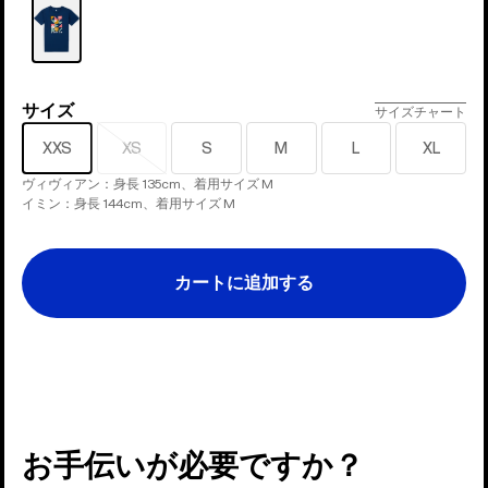
ラ
ー
サイズ
サ
サイズチャート
イ
XXS
XS
S
M
L
XL
売
ズ
り
ヴィヴィアン：身長 135cm、着用サイズ M
切
イミン：身長 144cm、着用サイズ M
れ
カートに追加する
お手伝いが必要ですか？