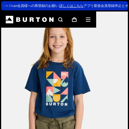
First Chair会員様への再登録のお願い
詳しくはこちら
アプリ新規会員登録停止とポ
Burtonの専門家による解説
検
メ
カ
索
ニ
ー
ュ
ト
ー