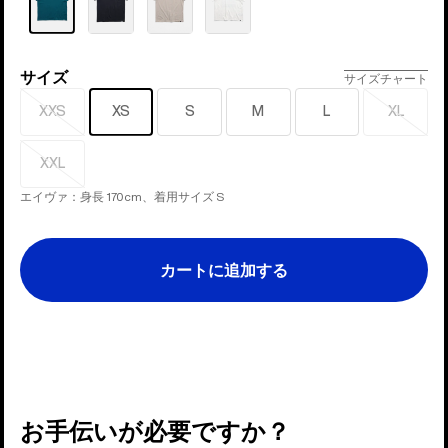
ー
サイズ
サ
サイズチャート
イ
XXS
XS
S
M
L
XL
売
売
ズ
り
り
切
切
XXL
売
れ
れ
り
エイヴァ：身長 170cm、着用サイズ S
切
れ
カートに追加する
お手伝いが必要ですか？