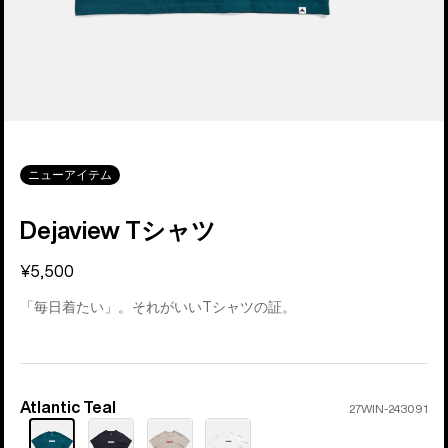
ニューアイテム
Dejaview Tシャツ
¥5,500
「毎日着たい」。それがいいTシャツの証。
Atlantic Teal
カ
27WIN-243091
ラ