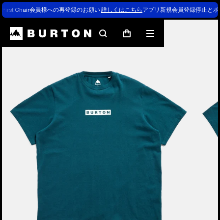
First Chair会員様への再登録のお願い
詳しくはこちら
アプリ新規会員登録停止とポ
Burtonの専門家による解説
検
メ
カ
索
ニ
ー
ュ
ト
ー